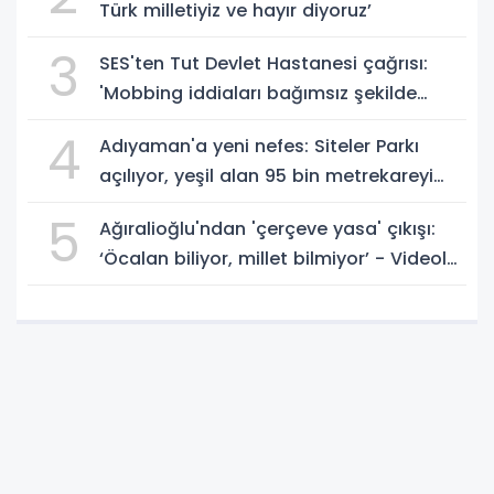
Türk milletiyiz ve hayır diyoruz’
3
SES'ten Tut Devlet Hastanesi çağrısı:
'Mobbing iddiaları bağımsız şekilde
soruşturulmalı' - Videolu Haber
4
Adıyaman'a yeni nefes: Siteler Parkı
açılıyor, yeşil alan 95 bin metrekareyi
geçti - Videolu Haber
5
Ağıralioğlu'ndan 'çerçeve yasa' çıkışı:
‘Öcalan biliyor, millet bilmiyor’ - Videolu
Haber