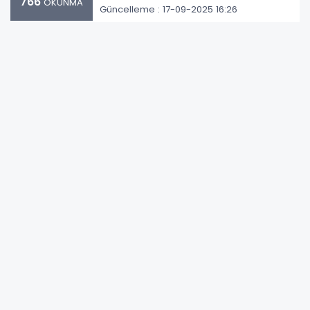
766
OKUNMA
Güncelleme : 17-09-2025 16:26
Abone Ol
Şeriban ÖZÇAKMAK – Halkların Eşitlik ve
Demokrasi Partisi (DEM Parti) Grup