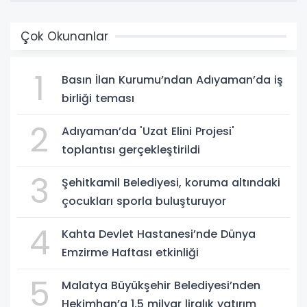
Çok Okunanlar
1
Basın İlan Kurumu’ndan Adıyaman’da iş
birliği teması
2
Adıyaman’da 'Uzat Elini Projesi'
toplantısı gerçekleştirildi
3
Şehitkamil Belediyesi, koruma altındaki
çocukları sporla buluşturuyor
4
Kahta Devlet Hastanesi’nde Dünya
Emzirme Haftası etkinliği
5
Malatya Büyükşehir Belediyesi’nden
Hekimhan’a 1,5 milyar liralık yatırım