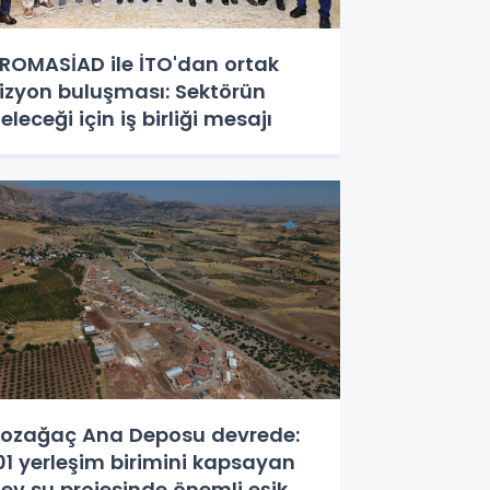
ROMASİAD ile İTO'dan ortak
izyon buluşması: Sektörün
eleceği için iş birliği mesajı
ozağaç Ana Deposu devrede:
01 yerleşim birimini kapsayan
ev su projesinde önemli eşik