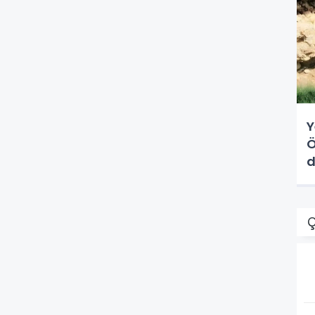
Y
Ö
d
Ç