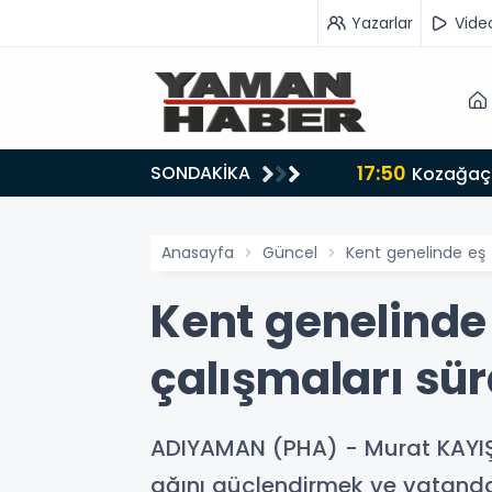
Yazarlar
Vide
17:50
SONDAKİKA
n iş birliği mesajı
Kozağaç 
Anasayfa
Güncel
Kent genelinde eş z
Kent genelinde 
çalışmaları sü
ADIYAMAN (PHA) - Murat KAYIŞ -
ağını güçlendirmek ve vatanda