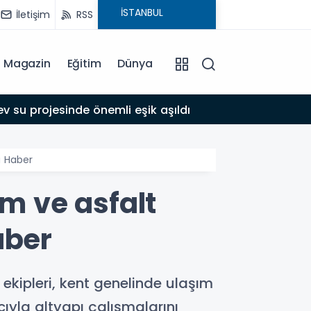
İletişim
RSS
Magazin
Eğitim
Dünya
17:39
 su projesinde önemli eşik aşıldı
Adıyam
u Haber
ım ve asfalt
aber
kipleri, kent genelinde ulaşım
yla altyapı çalışmalarını