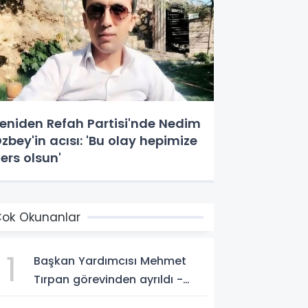
eniden Refah Partisi'nde Nedim
zbey'in acısı: 'Bu olay hepimize
ers olsun'
ok Okunanlar
1
Başkan Yardımcısı Mehmet
Tırpan görevinden ayrıldı -
Videolu Haber