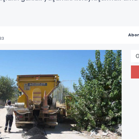
Abon
33
G