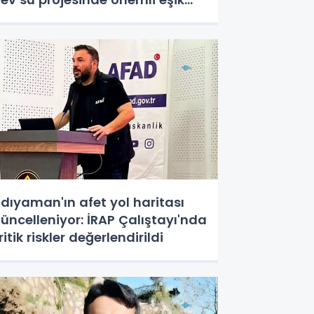
şıldı
dıyaman'ın afet yol haritası
üncelleniyor: İRAP Çalıştayı'nda
ritik riskler değerlendirildi