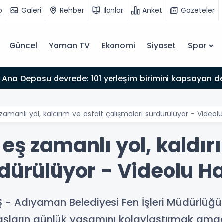
o
Galeri
Rehber
İlanlar
Anket
Gazeteler
Güncel
Yaman TV
Ekonomi
Siyaset
Spor
Ana Deposu devrede: 101 yerleşim birimini kapsayan dev
amanlı yol, kaldırım ve asfalt çalışmaları sürdürülüyor - Videol
eş zamanlı yol, kaldır
rdürülüyor - Videolu H
 Adıyaman Belediyesi Fen İşleri Müdürlüğü e
şların günlük yaşamını kolaylaştırmak amacı