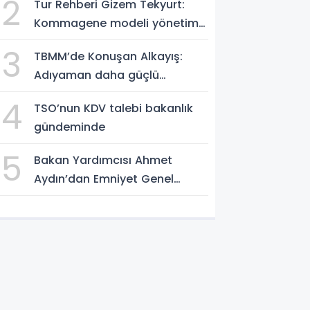
2
Tur Rehberi Gizem Tekyurt:
Kommagene modeli yönetim
örnek alınmalı
3
TBMM’de Konuşan Alkayış:
Adıyaman daha güçlü
yarınlara yürüyor
4
TSO’nun KDV talebi bakanlık
gündeminde
5
Bakan Yardımcısı Ahmet
Aydın’dan Emniyet Genel
Müdürlüğü’ne ziyaret