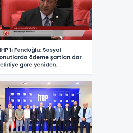
HP’li Fendoğlu: Sosyal
onutlarda ödeme şartları dar
elirliye göre yeniden
düzenlensin - Videolu Haber