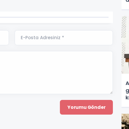
a
E-Posta Adresiniz *
A
g
k