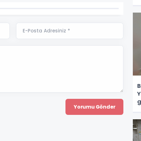
E-Posta Adresiniz *
B
Y
g