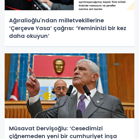
Ağıralioğlu'ndan milletvekillerine
‘Çerçeve Yasa’ çağrısı: ‘Yemininizi bir kez
daha okuyun’
Müsavat Dervişoğlu: ‘Cesedimizi
çiğnemeden yeni bir cumhuriyet inşa