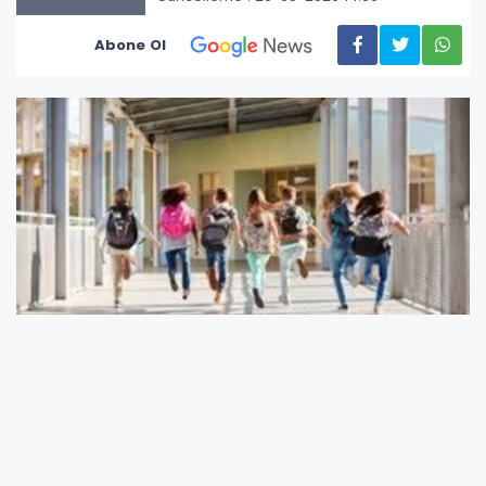
Abone Ol
Yoğun bir sınav ve ders temposunu geride
bırakan milyonlarca ilkokul, ortaokul ve lise
öğrencisi için beklenen o büyük gün MEB