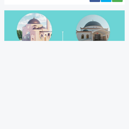
Program sabah valilik ziyaretiyle başlayacak
Diyanet İşleri Başkanı Prof. Dr. Ali Erbaş’ın
Adıyaman programı sabah saat 09.30’da
Adıyaman Valiliği ziyaretiyle başlayacak.
Ardından saat 10.30’da Varlık Mahallesi 1503