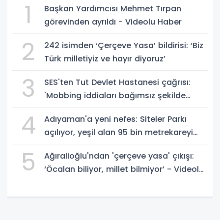
1
Başkan Yardımcısı Mehmet Tırpan
görevinden ayrıldı - Videolu Haber
2
242 isimden ‘Çerçeve Yasa’ bildirisi: ‘Biz
Türk milletiyiz ve hayır diyoruz’
3
SES'ten Tut Devlet Hastanesi çağrısı:
'Mobbing iddiaları bağımsız şekilde
soruşturulmalı' - Videolu Haber
4
Adıyaman'a yeni nefes: Siteler Parkı
açılıyor, yeşil alan 95 bin metrekareyi
geçti - Videolu Haber
5
Ağıralioğlu'ndan 'çerçeve yasa' çıkışı:
‘Öcalan biliyor, millet bilmiyor’ - Videolu
Haber