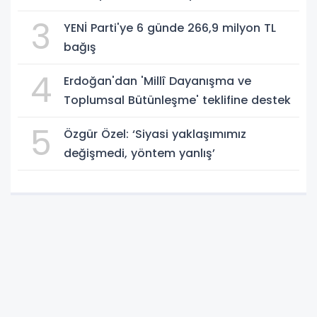
gerçekleştirdiler - Videolu Haber
3
YENİ Parti'ye 6 günde 266,9 milyon TL
bağış
4
Erdoğan'dan 'Millî Dayanışma ve
Toplumsal Bütünleşme' teklifine destek
5
Özgür Özel: ‘Siyasi yaklaşımımız
değişmedi, yöntem yanlış’