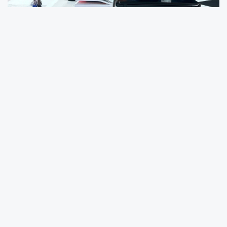
Türk Ocakları Adıyaman Şube Başkanı Doç. Dr.
Kadir Güçlüer, Kurban Bayramı dolayısıyla
yayımladığı mesajda birlik, beraberlik,
kardeşlik ve milli dayanışma vurgusu yaptı.
Güçlüer, bayramların toplumsal birlik ruhunun
güçlendiği özel günler olduğunu ifade etti.
Kurban Bayramı dolayısıyla yazılı bir açıklama
yapan Güçlüer, milletçe birlik ve beraberlik
duygularının en güçlü şekilde hissedildiği
mübarek günlere ulaşmanın huzur ve
mutluluğunu yaşadıklarını belirtti.