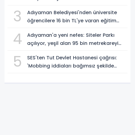
3
Adıyaman Belediyesi'nden üniversite
öğrencilere 16 bin TL'ye varan eğitim
desteği - Videolu Haber
4
Adıyaman'a yeni nefes: Siteler Parkı
açılıyor, yeşil alan 95 bin metrekareyi
geçti - Videolu Haber
5
SES'ten Tut Devlet Hastanesi çağrısı:
'Mobbing iddiaları bağımsız şekilde
soruşturulmalı' - Videolu Haber