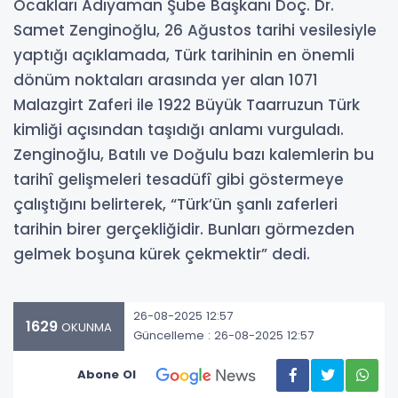
Ocakları Adıyaman Şube Başkanı Doç. Dr.
Samet Zenginoğlu, 26 Ağustos tarihi vesilesiyle
yaptığı açıklamada, Türk tarihinin en önemli
dönüm noktaları arasında yer alan 1071
Malazgirt Zaferi ile 1922 Büyük Taarruzun Türk
kimliği açısından taşıdığı anlamı vurguladı.
Zenginoğlu, Batılı ve Doğulu bazı kalemlerin bu
tarihî gelişmeleri tesadüfî gibi göstermeye
çalıştığını belirterek, “Türk’ün şanlı zaferleri
tarihin birer gerçekliğidir. Bunları görmezden
gelmek boşuna kürek çekmektir” dedi.
26-08-2025 12:57
1629
OKUNMA
Güncelleme : 26-08-2025 12:57
Abone Ol