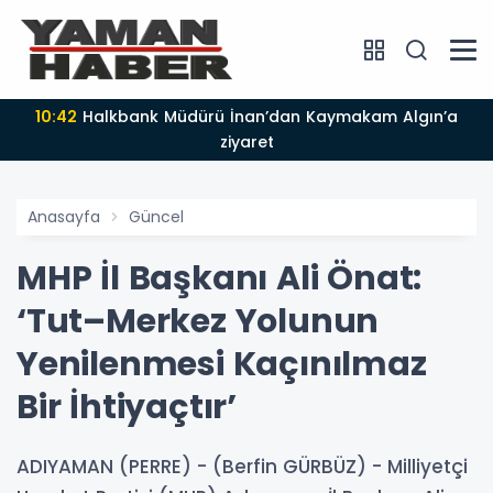
10:42
Halkbank Müdürü İnan’dan Kaymakam Algın’a
ziyaret
Anasayfa
Güncel
MHP İl Başkanı Ali Önat:
‘Tut–Merkez Yolunun
Yenilenmesi Kaçınılmaz
Bir İhtiyaçtır’
ADIYAMAN (PERRE) - (Berfin GÜRBÜZ) - Milliyetçi