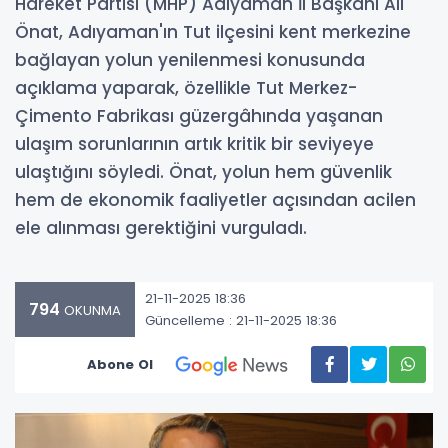
Hareket Partisi (MHP) Adıyaman İl Başkanı Ali
Önat, Adıyaman'ın Tut ilçesini kent merkezine
bağlayan yolun yenilenmesi konusunda
açıklama yaparak, özellikle Tut Merkez-
Çimento Fabrikası güzergâhında yaşanan
ulaşım sorunlarının artık kritik bir seviyeye
ulaştığını söyledi. Önat, yolun hem güvenlik
hem de ekonomik faaliyetler açısından acilen
ele alınması gerektiğini vurguladı.
21-11-2025 18:36
794
OKUNMA
Güncelleme : 21-11-2025 18:36
Abone Ol