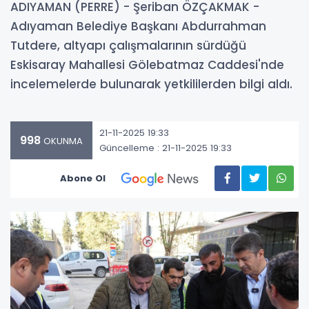
ADIYAMAN (PERRE) - Şeriban ÖZÇAKMAK -
Adıyaman Belediye Başkanı Abdurrahman
Tutdere, altyapı çalışmalarının sürdüğü
Eskisaray Mahallesi Gölebatmaz Caddesi'nde
incelemelerde bulunarak yetkililerden bilgi aldı.
21-11-2025 19:33
998
OKUNMA
Güncelleme : 21-11-2025 19:33
Abone Ol