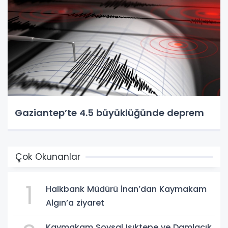
Gaziantep’te 4.5 büyüklüğünde deprem
Çok Okunanlar
1
Halkbank Müdürü İnan’dan Kaymakam
Algın’a ziyaret
Kaymakam Soysal Işıktepe ve Damlacık