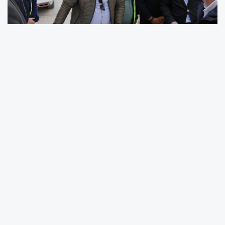
Adıyaman Belediyesi tarafından kent
merkezinin en yoğun noktalarından biri olan
Gölebatmaz Caddesi'nde, depremde hasar
gören çarşıdaki eski asbestli içme suyu hatları
tamamen kaldırılarak yerine dayanıklı ve insan
sağlığına uygun polietilen borular döşeniyor.
Adıyaman Belediye Başkanı Tutdere, Su ve
Kanalizasyon İşleri Müdürü Ali Çoktaşar ve Fen
İşleri Müdürü İsmail Kara'dan yürütülen
çalışmalar hakkında detaylı bilgi aldı.