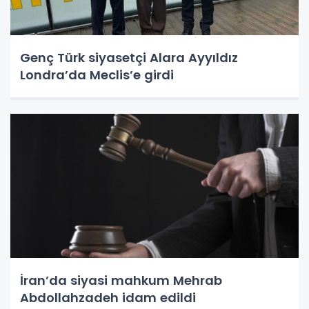
Genç Türk siyasetçi Alara Ayyıldız
Londra’da Meclis’e girdi
İran’da siyasi mahkum Mehrab
Abdollahzadeh idam edildi