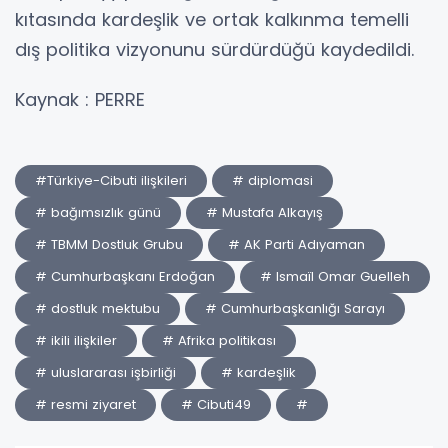
kıtasında kardeşlik ve ortak kalkınma temelli
dış politika vizyonunu sürdürdüğü kaydedildi.
Kaynak : PERRE
#Türkiye-Cibuti ilişkileri
# diplomasi
# bağımsızlık günü
# Mustafa Alkayış
# TBMM Dostluk Grubu
# AK Parti Adıyaman
# Cumhurbaşkanı Erdoğan
# Ismaïl Omar Guelleh
# dostluk mektubu
# Cumhurbaşkanlığı Sarayı
# ikili ilişkiler
# Afrika politikası
# uluslararası işbirliği
# kardeşlik
# resmi ziyaret
# Cibuti49
#