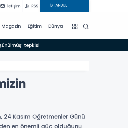
İletişim
RSS
Magazin
Eğitim
Dünya
20:55
şünülmüş’ tepkisi
10 so
mizin
n, 24 Kasım Öğretmenler Günü
eden en önemli güç olduğunu