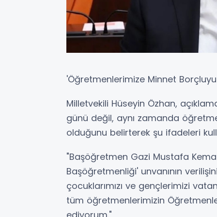
'Öğretmenlerimize Minnet Borçluyu
Milletvekili Hüseyin Özhan, açıkla
günü değil, aynı zamanda öğretmen
olduğunu belirterek şu ifadeleri kul
"Başöğretmen Gazi Mustafa Kemal A
Başöğretmenliği' unvanının verilişi
çocuklarımızı ve gençlerimizi vatana
tüm öğretmenlerimizin Öğretmenler
ediyorum."