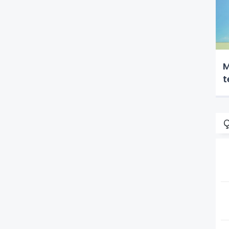
M
t
Ç