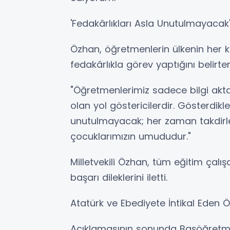
'Fedakârlıkları Asla Unutulmayacak
Özhan, öğretmenlerin ülkenin her k
fedakârlıkla görev yaptığını belirter
"Öğretmenlerimiz sadece bilgi ak
olan yol göstericilerdir. Gösterdikl
unutulmayacak; her zaman takdirle an
çocuklarımızın umududur."
Milletvekili Özhan, tüm eğitim çalı
başarı dileklerini iletti.
Atatürk ve Ebediyete İntikal Eden
Açıklamasının sonunda Başöğretm