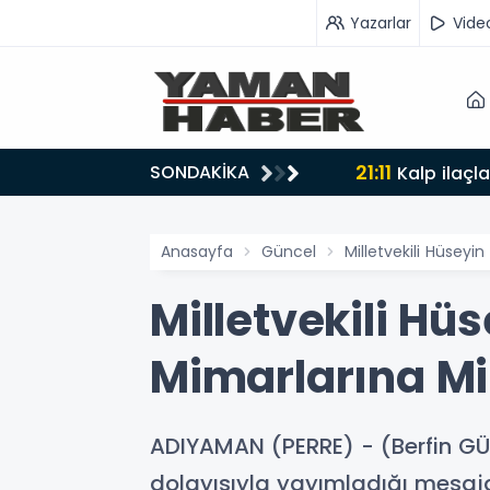
Yazarlar
Vide
21:11
SONDAKİKA
lyon liralık destek
Kalp ilaçl
Anasayfa
Güncel
Milletvekili Hüseyi
Milletvekili Hü
Mimarlarına Mi
ADIYAMAN (PERRE) - (Berfin GÜ
dolayısıyla yayımladığı mesaj