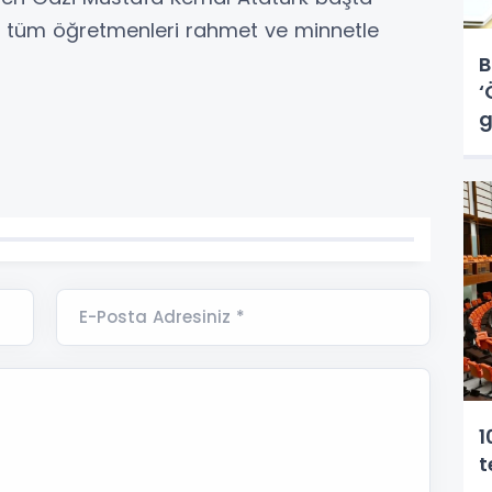
n tüm öğretmenleri rahmet ve minnetle
B
‘
g
E-Posta Adresiniz *
1
t