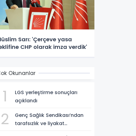
üslim Sarı: 'Çerçeve yasa
eklifine CHP olarak imza verdik'
ok Okunanlar
1
LGS yerleştirme sonuçları
açıklandı
2
Genç Sağlık Sendikası’ndan
tarafsızlık ve liyakat
açıklaması