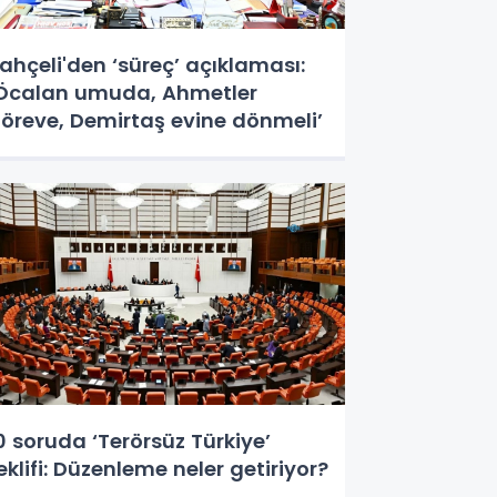
ahçeli'den ‘süreç’ açıklaması:
Öcalan umuda, Ahmetler
öreve, Demirtaş evine dönmeli’
0 soruda ‘Terörsüz Türkiye’
eklifi: Düzenleme neler getiriyor?