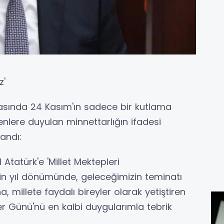
z'
masında 24 Kasım'ın sadece bir kutlama
lere duyulan minnettarlığın ifadesi
landı:
tatürk'e 'Millet Mektepleri
nin yıl dönümünde, geleceğimizin teminatı
, millete faydalı bireyler olarak yetiştiren
 Günü'nü en kalbi duygularımla tebrik