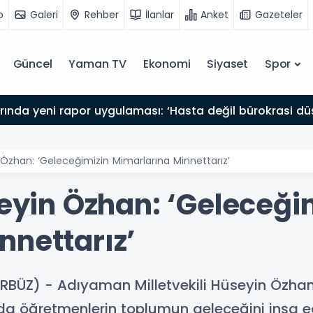
o
Galeri
Rehber
İlanlar
Anket
Gazeteler
Güncel
Yaman TV
Ekonomi
Siyaset
Spor
arında yeni rapor uygulaması: ‘Hasta değil bürokrasi dü
n Özhan: ‘Geleceğimizin Mimarlarına Minnettarız’
seyin Özhan: ‘Geleceği
nnettarız’
RBÜZ) - Adıyaman Milletvekili Hüseyin Özha
da öğretmenlerin toplumun geleceğini inşa 