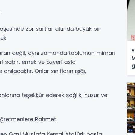
'
öşesinde zor şartlar altında büyük bir
ek:
Y
taran değil, aynı zamanda toplumun mimarı
M
eri sabır, emek ve özveri asla
g
ılacaktır. Onlar sınıfların ışığı,
şanlarına teşekkür ederek sağlık, huzur ve
 Öğretmenlere Rahmet
en Gazi Mustafa Kemal Atatürk başta