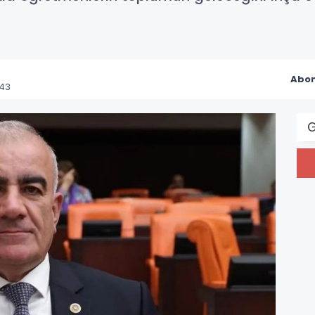
Abon
:43
G