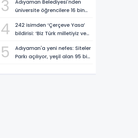
3
Adıyaman Belediyesi'nden
üniversite öğrencilere 16 bin
TL'ye varan eğitim desteği -
4
242 isimden ‘Çerçeve Yasa’
Videolu Haber
bildirisi: ‘Biz Türk milletiyiz ve
hayır diyoruz’
5
Adıyaman'a yeni nefes: Siteler
Parkı açılıyor, yeşil alan 95 bin
metrekareyi geçti - Videolu
Haber