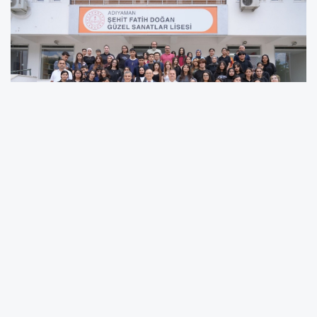
Çin Halk Cumhuriyeti Ankara Büyükelçisi Jiang
Xuebin, çeşitli temaslarda bulunmak üzere
geldiği Adıyaman'da Şehit Fatih Doğan Güzel
Sanatlar Lisesi'ni ziyaret etti. Adıyaman İl Milli
Eğitim Müdürü Ali Tosun'un da eşlik ettiği
ziyarette Büyükelçi Xuebin, okulda yürütülen