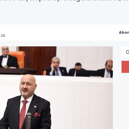
Abon
:38
G