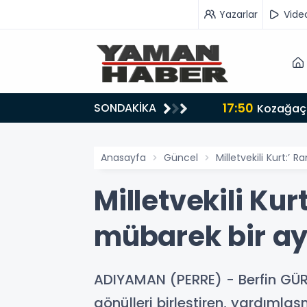
Yazarlar
Vide
17:50
SONDAKİKA
n iş birliği mesajı
Kozağaç 
Anasayfa
Güncel
Milletvekili Kurt:’ 
Milletvekili Kur
mübarek bir ay
ADIYAMAN (PERRE) - Berfin GÜRB
gönülleri birleştiren, yardım