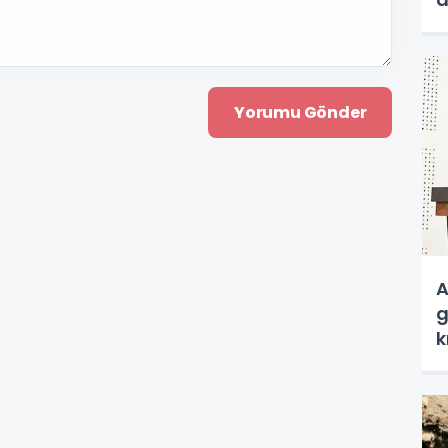
a
A
g
k