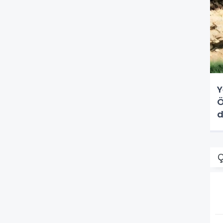
Y
Ö
d
Ç