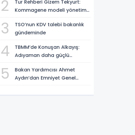
2
Tur Rehberi Gizem Tekyurt:
Kommagene modeli yönetim
örnek alınmalı
3
TSO’nun KDV talebi bakanlık
gündeminde
4
TBMM’de Konuşan Alkayış:
Adıyaman daha güçlü
yarınlara yürüyor
5
Bakan Yardımcısı Ahmet
Aydın’dan Emniyet Genel
Müdürlüğü’ne ziyaret