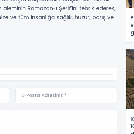
m aleminin Ramazan-ı Şerif'ini tebrik ederek,
ze ve tüm insanlığa sağlık, huzur, barış ve
P
v
g
E-Posta Adresiniz *
K
1
d