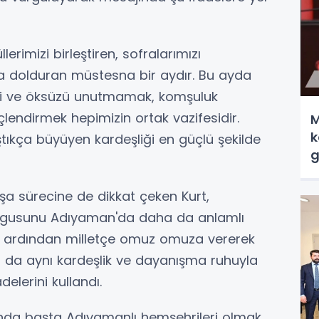
erimizi birleştiren, sofralarımızı
rla dolduran müstesna bir aydır. Bu ayda
imi ve öksüzü unutmamak, komşuluk
lendirmek hepimizin ortak vazifesidir.
M
k
ştıkça büyüyen kardeşliği en güçlü şekilde
g
şa sürecine de dikkat çeken Kurt,
duygusunu Adıyaman'da daha da anlamlı
tinin ardından milletçe omuz omuza vererek
a da aynı kardeşlik ve dayanışma ruhuyla
elerini kullandı.
nunda başta Adıyamanlı hemşehrileri olmak