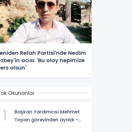
eniden Refah Partisi'nde Nedim
zbey'in acısı: 'Bu olay hepimize
ers olsun'
ok Okunanlar
1
Başkan Yardımcısı Mehmet
Tırpan görevinden ayrıldı -
Videolu Haber