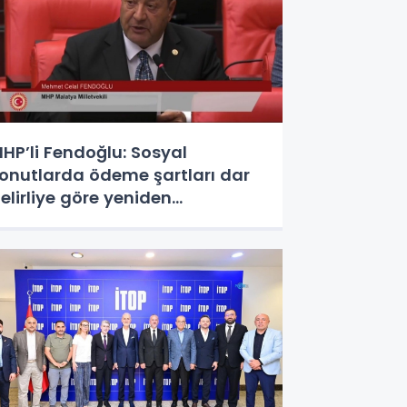
HP’li Fendoğlu: Sosyal
onutlarda ödeme şartları dar
elirliye göre yeniden
düzenlensin - Videolu Haber