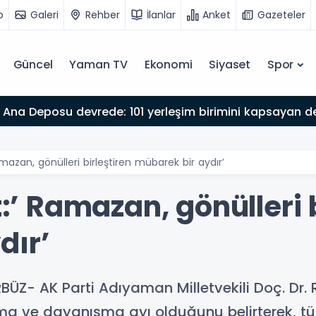
o
Galeri
Rehber
İlanlar
Anket
Gazeteler
Güncel
Yaman TV
Ekonomi
Siyaset
Spor
Ana Deposu devrede: 101 yerleşim birimini kapsayan dev
Ramazan, gönülleri birleştiren mübarek bir aydır’
t:’ Ramazan, gönülleri 
dır’
ÜZ- AK Parti Adıyaman Milletvekili Doç. Dr. R
laşma ve dayanışma ayı olduğunu belirterek, 