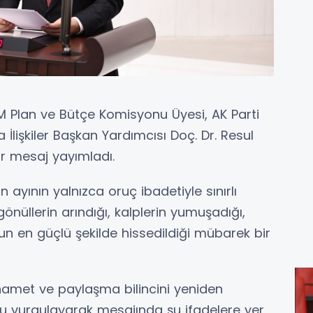
MM Plan ve Bütçe Komisyonu Üyesi, AK Parti
 İlişkiler Başkan Yardımcısı Doç. Dr. Resul
ir mesaj yayımladı.
 ayının yalnızca oruç ibadetiyle sınırlı
önüllerin arındığı, kalplerin yumuşadığı,
 en güçlü şekilde hissedildiği mübarek bir
hamet ve paylaşma bilincini yeniden
nu vurgulayarak mesajında şu ifadelere yer