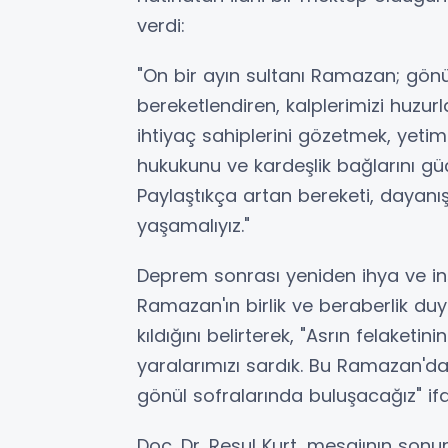
verdi:
"On bir ayın sultanı Ramazan; gönüll
bereketlendiren, kalplerimizi huzu
ihtiyaç sahiplerini gözetmek, yet
hukukunu ve kardeşlik bağlarını güç
Paylaştıkça artan bereketi, dayanı
yaşamalıyız."
Deprem sonrası yeniden ihya ve in
Ramazan'ın birlik ve beraberlik 
kıldığını belirterek, "Asrın felake
yaralarımızı sardık. Bu Ramazan'd
gönül sofralarında buluşacağız" ifad
Doç. Dr. Resul Kurt, mesajının so