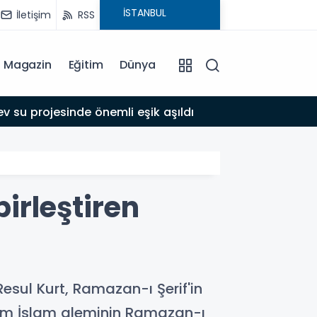
İletişim
RSS
Magazin
Eğitim
Dünya
17:39
 su projesinde önemli eşik aşıldı
Adıyam
birleştiren
esul Kurt, Ramazan-ı Şerif'in
tüm İslam aleminin Ramazan-ı