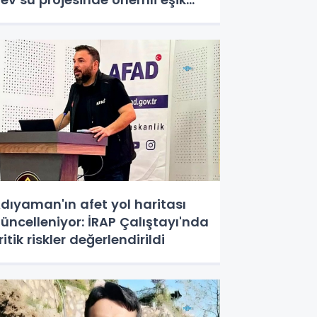
şıldı
dıyaman'ın afet yol haritası
üncelleniyor: İRAP Çalıştayı'nda
ritik riskler değerlendirildi