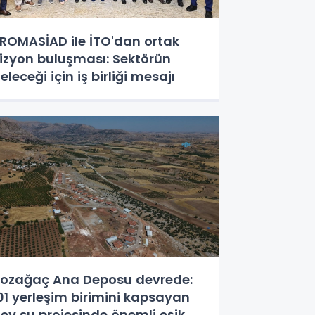
ROMASİAD ile İTO'dan ortak
izyon buluşması: Sektörün
eleceği için iş birliği mesajı
ozağaç Ana Deposu devrede:
01 yerleşim birimini kapsayan
ev su projesinde önemli eşik