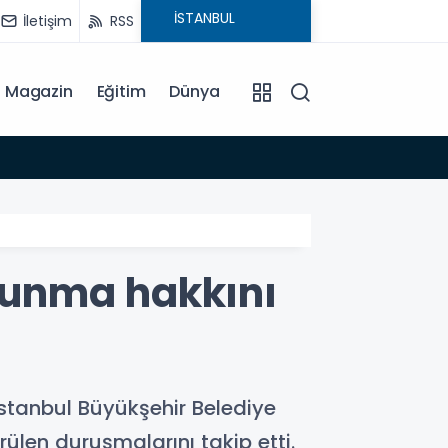
İletişim
RSS
Magazin
Eğitim
Dünya
15:35
vunma hakkını
stanbul Büyükşehir Belediye
len duruşmalarını takip etti.