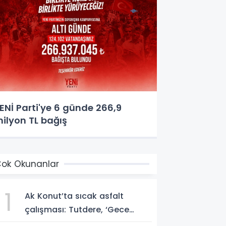
ENİ Parti'ye 6 günde 266,9
ilyon TL bağış
ok Okunanlar
1
Ak Konut’ta sıcak asfalt
çalışması: Tutdere, ‘Gece
gündüz sahadayız’