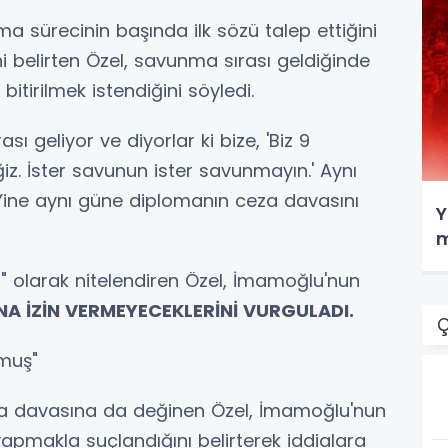
a sürecinin başında ilk sözü talep ettiğini
i belirten Özel, savunma sırası geldiğinde
bitirilmek istendiğini söyledi.
ı geliyor ve diyorlar ki bize, 'Biz 9
iz. İster savunun ister savunmayın.' Aynı
Yine aynı güne diplomanın ceza davasını
Y
m
z" olarak nitelendiren Özel, İmamoğlu'nun
NA İZİN VERMEYECEKLERİNİ VURGULADI.
Ç
kmuş"
a davasına da değinen Özel, İmamoğlu'nun
yapmakla suçlandığını belirterek iddialara