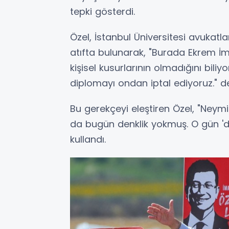
tepki gösterdi.
Özel, İstanbul Üniversitesi avukat
atıfta bulunarak, "Burada Ekrem İm
kişisel kusurlarının olmadığını bil
diplomayı ondan iptal ediyoruz." ded
Bu gerekçeyi eleştiren Özel, "Ney
da bugün denklik yokmuş. O gün 'denk
kullandı.