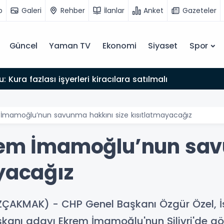
o
Galeri
Rehber
İlanlar
Anket
Gazeteler
Güncel
Yaman TV
Ekonomi
Siyaset
Spor
: Kura fazlası işyerleri kiracılara satılmalı
 İmamoğlu’nun savunma hakkını size kısıtlatmayacağız
krem İmamoğlu’nun sa
ayacağız
ZÇAKMAK) - CHP Genel Başkanı Özgür Özel, İ
nı adayı Ekrem İmamoğlu'nun Silivri'de görü