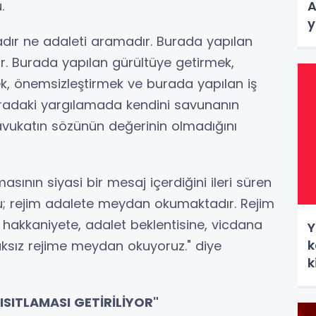
A
.
y
adır ne adaleti aramadır. Burada yapılan
ir. Burada yapılan gürültüye getirmek,
k, önemsizleştirmek ve burada yapılan iş
buradaki yargılamada kendini savunanın
avukatın sözünün değerinin olmadığını
sının siyasi bir mesaj içerdiğini ileri süren
u; rejim adalete meydan okumaktadır. Rejim
 hakkaniyete, adalet beklentisine, vicdana
Y
k
ksız rejime meydan okuyoruz." diye
k
ISITLAMASI GETİRİLİYOR"