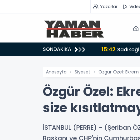
Yazarlar
Vide
15:42
SONDAKİKA
ru tarafında olmayı seçtim’
Sadıkoğlu
Anasayfa
Siyaset
Özgür Özel: Ekrem
Özgür Özel: E
size kısıtlatm
İSTANBUL (PERRE) - (Şeriban Ö
Başkanı ve CHP'nin Cumhurbaşka