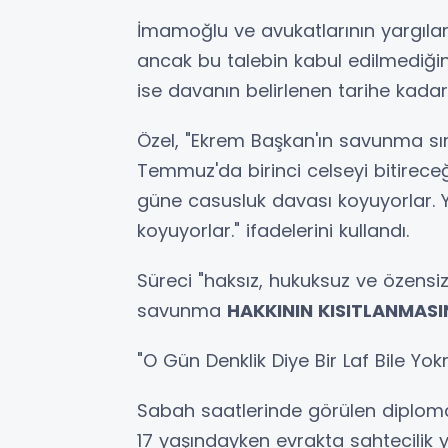
İmamoğlu ve avukatlarının yargılam
ancak bu talebin kabul edilmediğin
ise davanın belirlenen tarihe kadar 
Özel, "Ekrem Başkan'ın savunma sıras
Temmuz'da birinci celseyi bitireceğ
güne casusluk davası koyuyorlar. 
koyuyorlar." ifadelerini kullandı.
Süreci "haksız, hukuksuz ve özensi
savunma
HAKKININ KISITLANMASI
"O Gün Denklik Diye Bir Laf Bile Yo
Sabah saatlerinde görülen diplom
17 yaşındayken evrakta sahtecilik 