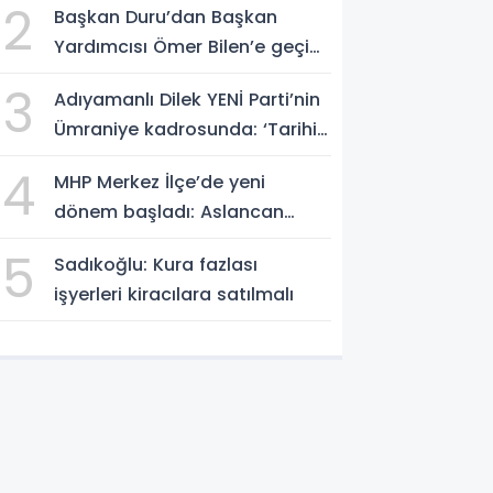
2
Başkan Duru’dan Başkan
Yardımcısı Ömer Bilen’e geçici
görevlendirme süreci ziyareti
3
Adıyamanlı Dilek YENİ Parti’nin
Ümraniye kadrosunda: ‘Tarihin
doğru tarafında olmayı
4
MHP Merkez İlçe’de yeni
seçtim’
dönem başladı: Aslancan
mazbatasını aldı, Zey’i ziyaret
5
Sadıkoğlu: Kura fazlası
etti
işyerleri kiracılara satılmalı