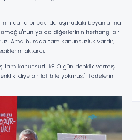
larının daha önceki duruşmadaki beyanlarına
amoğlu'nun ya da diğerlerinin herhangi bir
iyoruz. Ama burada tam kanunsuzluk vardır,
iklerini aktardı.
miş tam kanunsuzluk? O gün denklik varmış
lik' diye bir laf bile yokmuş." ifadelerini