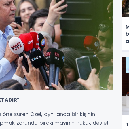
M
b
a
KTADIR"
 öne süren Özel, aynı anda bir kişinin
mak zorunda bırakılmasının hukuk devleti
T