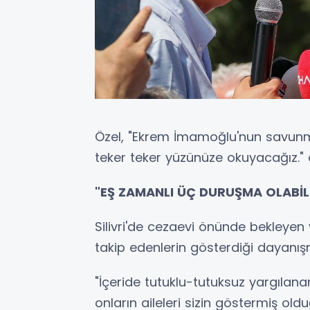
Özel, "Ekrem İmamoğlu'nun savunma
teker teker yüzünüze okuyacağız." 
"EŞ ZAMANLI ÜÇ DURUŞMA OLABİLE
Silivri'de cezaevi önünde bekleyen
takip edenlerin gösterdiği dayanış
"İçeride tutuklu-tutuksuz yargılanan
onların aileleri sizin göstermiş ol