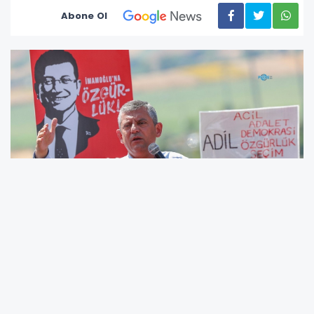
Abone Ol
Silivri'de duruşma öncesi gazetecilere konuşan
Özel, mahkeme heyetinin duruşma takvimine
ilişkin yaklaşımını eleştirdi. İmamoğlu'nun