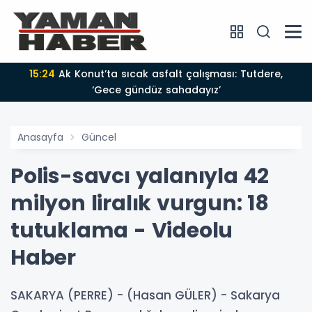
15:24
Ak Konut’ta sıcak asfalt çalışması: Tutdere,
‘Gece gündüz sahadayız’
Anasayfa
Güncel
Polis-savcı yalanıyla 42
milyon liralık vurgun: 18
tutuklama - Videolu
Haber
SAKARYA (PERRE) - (Hasan GÜLER) - Sakarya