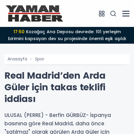
17:39
Adıyaman'ın afet yol haritası güncelleniyor: İRAP
Çalıştayı'nda kritik riskler değerlendirildi
Anasayfa
Spor
Real Madrid’den Arda
Güler için takas teklifi
iddiası
ULUSAL (PERRE) - Berfin GÜRBÜZ- İspanya
basınına göre Real Madrid, daha önce
"satılmaz" olarak görülen Arda Güler için