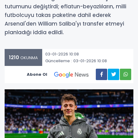
tutumunu değiştirdi; eflatun-beyazlıların, milli
futbolcuyu takas paketine dahil ederek
Arsenal'den William Saliba'yı transfer etmeyi
planladığı iddia edildi.
03-01-2026 10:08
1210
OKUNMA
Güncelleme : 03-01-2026 10:08
Abone Ol