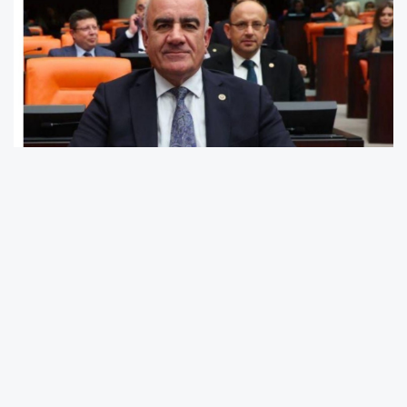
AK Parti Adıyaman Milletvekili ve Kamu İktisadi
Teşebbüsleri (KİT) Komisyonu Üyesi Hüseyin
Özhan, 19 Ekim Muhtarlar Günü dolayısıyla bir
kutlama mesajı yayımladı. Muhtarların devlet
ile millet arasındaki en önemli köprülerden biri
olduğunu vurgulayan Milletvekili Özhan,
demokrasinin yereldeki en güçlü