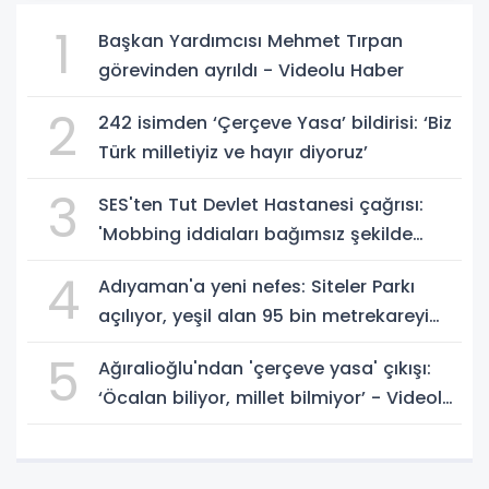
1
Başkan Yardımcısı Mehmet Tırpan
görevinden ayrıldı - Videolu Haber
2
242 isimden ‘Çerçeve Yasa’ bildirisi: ‘Biz
Türk milletiyiz ve hayır diyoruz’
3
SES'ten Tut Devlet Hastanesi çağrısı:
'Mobbing iddiaları bağımsız şekilde
soruşturulmalı' - Videolu Haber
4
Adıyaman'a yeni nefes: Siteler Parkı
açılıyor, yeşil alan 95 bin metrekareyi
geçti - Videolu Haber
5
Ağıralioğlu'ndan 'çerçeve yasa' çıkışı:
‘Öcalan biliyor, millet bilmiyor’ - Videolu
Haber