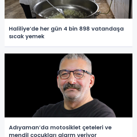
Haliliye’de her gün 4 bin 898 vatandaşa
sıcak yemek
Adıyaman’da motosiklet çeteleri ve
mendil çocukları alarm veriyor