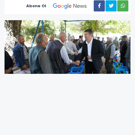
Abone Ol
Mahalle Muhtarı Hüseyin Kara öncülüğünde
Arifi Billah Kutbul Evliya Seyyit Şah Hüseyin
Türbesi'nde düzenlenen lokma etkinliğine
Başkan Tutdere'nin yanı sıra Adıyaman