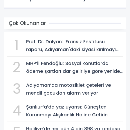
Çok Okunanlar
1
Prof. Dr. Dalyan: ‘Fransız Enstitüsü
raporu, Adıyaman'daki siyasi kırılmayı
'metroköy' kavramıyla açıklıyor’
2
MHP’li Fendoğlu: Sosyal konutlarda
ödeme şartları dar gelirliye göre yeniden
düzenlensin - Videolu Haber
3
Adıyaman’da motosiklet çeteleri ve
mendil çocukları alarm veriyor
4
Şanlıurfa’da yaz uyarısı: Güneşten
Korunmayı Alışkanlık Haline Getirin
Haliliye’de her gün 4 bin 898 vatandaşa