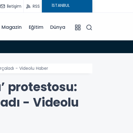
İletişim
RSS
Magazin
Eğitim
Dünya
08:39
Gazia
rçaladı - Videolu Haber
’ protestosu:
adı - Videolu