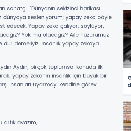
n sanatçı, "Dünyanın sekizinci harikası
n dünyaya sesleniyorum; yapay zeka böyle
t edecek. Yapay zeka çalıyor, söylüyor,
 olacağız? Yok mu olacağız? Aile huzurumuz
kte dur demeliyiz, insanlık yapay zekaya
ydın Aydın, birçok toplumsal konuda ilk
rak, yapay zekanın insanlık için büyük bir
G
arşı insanları uyarmayı kendine görev
u artık avazım,