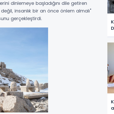
rini dinlemeye başladığını dile getiren
t değil, insanlık bir an önce önlem almalı"
nu gerçekleştirdi.
K
D
K
a