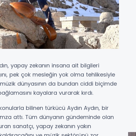
n, yapay zekanın insana ait bilgileri
ğını, pek çok mesleğin yok olma tehlikesiyle
, müzik dünyasının da bundan ciddi biçimde
 bağlamasını kayalara vurarak kırdı.
şı konularla bilinen türkücü Aydın Aydın, bir
 imza attı. Tüm dünyanın gündeminde olan
uran sanatçı, yapay zekanın yakın
kaldıracağını ve müzik sektörünü zor