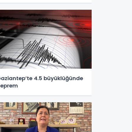
aziantep’te 4.5 büyüklüğünde
deprem