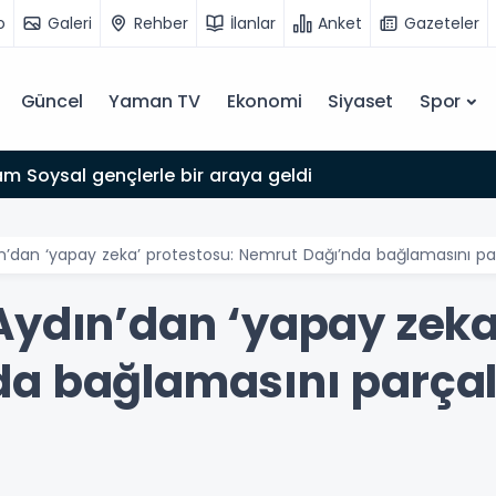
o
Galeri
Rehber
İlanlar
Anket
Gazeteler
Güncel
Yaman TV
Ekonomi
Siyaset
Spor
 Soysal gençlerle bir araya geldi
n’dan ‘yapay zeka’ protestosu: Nemrut Dağı’nda bağlamasını pa
Aydın’dan ‘yapay zeka
a bağlamasını parçal