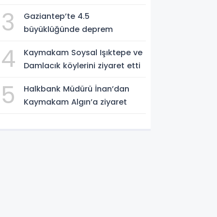
için devrede
3
Gaziantep’te 4.5
büyüklüğünde deprem
4
Kaymakam Soysal Işıktepe ve
Damlacık köylerini ziyaret etti
5
Halkbank Müdürü İnan’dan
Kaymakam Algın’a ziyaret