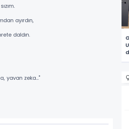
sızım.
mdan ayırdın,
hrete daldın.
G
U
d
Ç
, yavan zeka..."