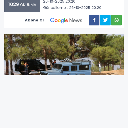
26-10-2025 20:20
1029
OKUNMA
Güncelleme : 26-10-2025 20:20
Abone Ol
Adıyaman Perre Off-Road Kulübü Başkanı
Emrah Parlar başkanlığında tutku dolu Off-