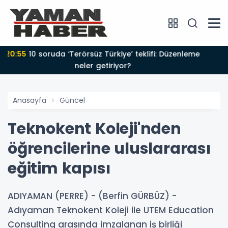
20:21
Özgür Özel: ‘Siyasi yaklaşımımız değişmedi,
yöntem yanlış’
Anasayfa
Güncel
Teknokent Koleji'nden
öğrencilerine uluslararası
eğitim kapısı
ADIYAMAN (PERRE) - (Berfin GÜRBÜZ) -
Adıyaman Teknokent Koleji ile UTEM Education
Consulting arasında imzalanan iş birliği