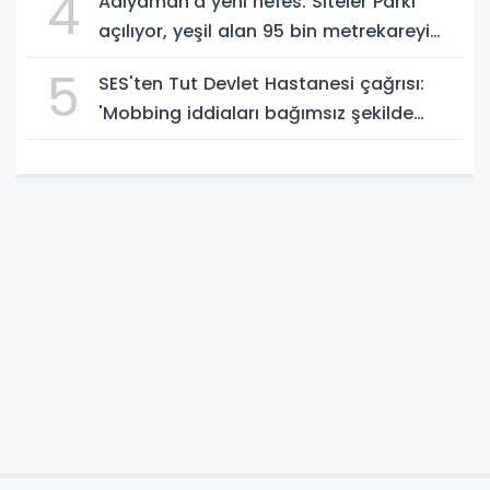
4
Adıyaman'a yeni nefes: Siteler Parkı
açılıyor, yeşil alan 95 bin metrekareyi
geçti - Videolu Haber
5
SES'ten Tut Devlet Hastanesi çağrısı:
'Mobbing iddiaları bağımsız şekilde
soruşturulmalı' - Videolu Haber