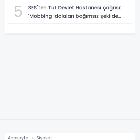
geçti - Videolu Haber
5
SES'ten Tut Devlet Hastanesi çağrısı:
'Mobbing iddiaları bağımsız şekilde
soruşturulmalı' - Videolu Haber
Anasayfa
Siyaset