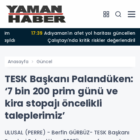
17:39
Adıyaman'ın afet yol haritası güncelleniyor: İRAP
Çalıştayı'nda kritik riskler değerlendirildi
Anasayfa
Güncel
TESK Başkanı Palandüken:
‘7 bin 200 prim günü ve
kira stopajı öncelikli
taleplerimiz’
ULUSAL (PERRE) - Berfin GÜRBÜZ- TESK Başkanı