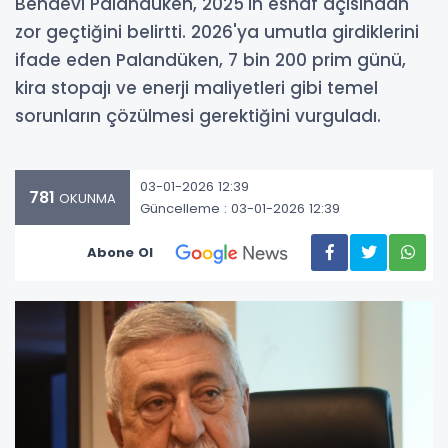
Bendevi Palandüken, 2025'in esnaf açısından
zor geçtiğini belirtti. 2026'ya umutla girdiklerini
ifade eden Palandüken, 7 bin 200 prim günü,
kira stopajı ve enerji maliyetleri gibi temel
sorunların çözülmesi gerektiğini vurguladı.
03-01-2026 12:39
781
OKUNMA
Güncelleme : 03-01-2026 12:39
Abone Ol