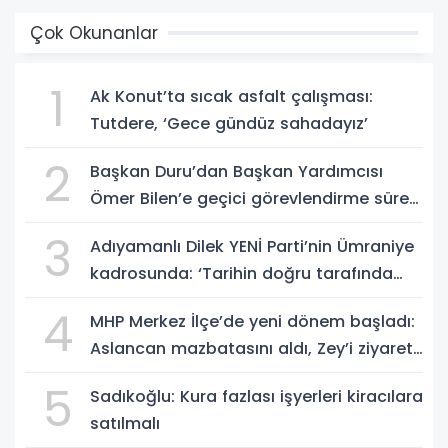
Çok Okunanlar
1
Ak Konut’ta sıcak asfalt çalışması:
Tutdere, ‘Gece gündüz sahadayız’
2
Başkan Duru’dan Başkan Yardımcısı
Ömer Bilen’e geçici görevlendirme süreci
ziyareti
3
Adıyamanlı Dilek YENİ Parti’nin Ümraniye
kadrosunda: ‘Tarihin doğru tarafında
olmayı seçtim’
4
MHP Merkez İlçe’de yeni dönem başladı:
Aslancan mazbatasını aldı, Zey’i ziyaret
etti
5
Sadıkoğlu: Kura fazlası işyerleri kiracılara
satılmalı