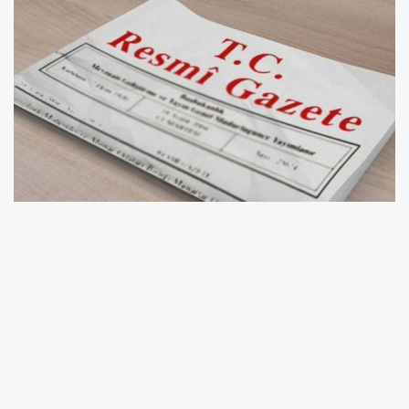
Yönetmelik değişikliği, 9 Ocak 2026 tarihli
Resmî Gazetede yayımlanarak yürürlüğe girdi.
Atama ve yer değiştirme esasları yeniden
düzenlendi
Yeni düzenleme ile kadrolu öğretmenlerin ilk