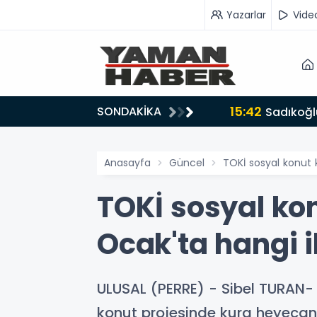
Yazarlar
Vide
15:42
SONDAKİKA
ru tarafında olmayı seçtim’
Sadıkoğlu
Anasayfa
Güncel
TOKİ sosyal konut k
TOKİ sosyal kon
Ocak'ta hangi i
ULUSAL (PERRE) - Sibel TURAN-
konut projesinde kura heyecanı