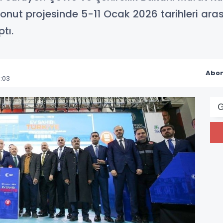
onut projesinde 5-11 Ocak 2026 tarihleri ara
tı.
Abon
:03
G