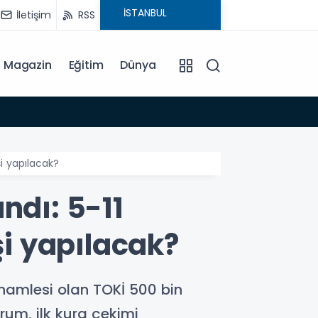
İletişim
RSS
Magazin
Eğitim
Dünya
15:35
şi yapılacak?
ndı: 5-11
şi yapılacak?
hamlesi olan TOKİ 500 bin
rum, ilk kura çekimi