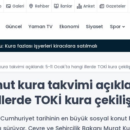
o
Galeri
Rehber
İlanlar
Anket
Gazeteler
Güncel
Yaman TV
Ekonomi
Siyaset
Spor
: Kura fazlası işyerleri kiracılara satılmalı
ura takvimi açıklandı: 5-11 Ocak'ta hangi illerde TOKİ kura çekili
ut kura takvimi açıkla
llerde TOKİ kura çekili
 Cumhuriyet tarihinin en büyük sosyal konut 
 sürüyor. Çevre ve Şehircilik Bakanı Murat Ku