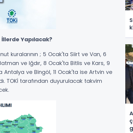
S
k
 İllerde Yapılacak?
t kuralarının ; 5 Ocak'ta Siirt ve Van, 6
atman ve Iğdır, 8 Ocak'ta Bitlis ve Kars, 9
Antalya ve Bingöl, 11 Ocak'ta ise Artvin ve
dı. TOKİ tarafından duyurulacak takvim
cek.
A
ç
g