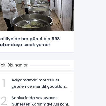
aliliye’de her gün 4 bin 898
atandaşa sıcak yemek
ok Okunanlar
1
Adıyaman’da motosiklet
çeteleri ve mendil çocukları
alarm veriyor
2
Şanlıurfa’da yaz uyarısı:
Güneşten Korunmayı Alışkanlık