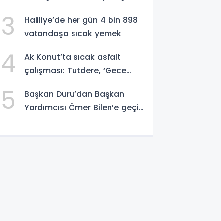
Haline Getirin
3
Haliliye’de her gün 4 bin 898
vatandaşa sıcak yemek
4
Ak Konut’ta sıcak asfalt
çalışması: Tutdere, ‘Gece
gündüz sahadayız’
5
Başkan Duru’dan Başkan
Yardımcısı Ömer Bilen’e geçici
görevlendirme süreci ziyareti