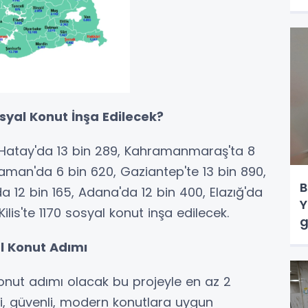
yal Konut İnşa Edilecek?
 Hatay'da 13 bin 289, Kahramanmaraş'ta 8
yaman'da 6 bin 620, Gaziantep'te 13 bin 890,
B
da 12 bin 165, Adana'da 12 bin 400, Elazığ'da
Y
lis'te 1170 sosyal konut inşa edilecek.
g
al Konut Adımı
konut adımı olacak bu projeyle en az 2
li, güvenli, modern konutlara uygun