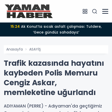
15:24
Ak Konut’ta sıcak asfalt çalışması: Tutdere,
‘Gece gündüz sahadayız’
Anasayfa
ASAYİŞ
Trafik kazasında hayatını
kaybeden Polis Memuru
Cengiz Askar,
memleketine uğurlandı
ADIYAMAN (PERRE) - Adıyaman'da geçtiğimiz