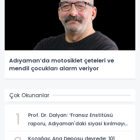
Adıyaman’da motosiklet çeteleri ve
mendil çocukları alarm veriyor
Çok Okunanlar
1
Prof. Dr. Dalyan: ‘Fransız Enstitüsü
raporu, Adıyaman'daki siyasi kırılmayı
'metroköy' kavramıyla açıklıyor’
Kozağaç Ana Deposu devrede: 101