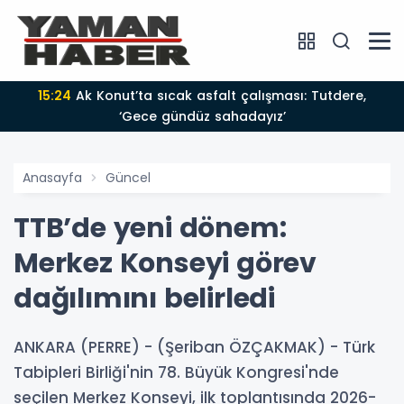
15:24
Ak Konut’ta sıcak asfalt çalışması: Tutdere,
‘Gece gündüz sahadayız’
Anasayfa
Güncel
TTB’de yeni dönem:
Merkez Konseyi görev
dağılımını belirledi
ANKARA (PERRE) - (Şeriban ÖZÇAKMAK) - Türk
Tabipleri Birliği'nin 78. Büyük Kongresi'nde
seçilen Merkez Konseyi, ilk toplantısında 2026-