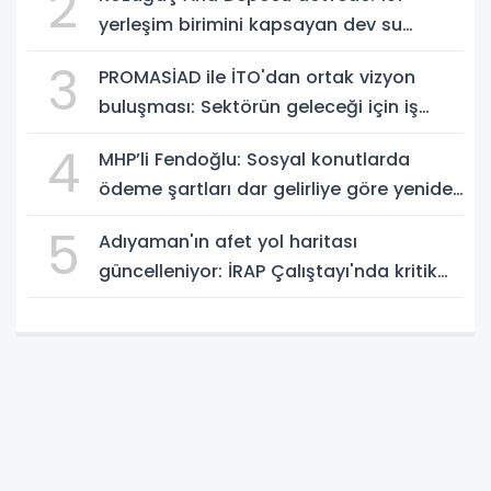
2
yerleşim birimini kapsayan dev su
projesinde önemli eşik aşıldı
3
PROMASİAD ile İTO'dan ortak vizyon
buluşması: Sektörün geleceği için iş
birliği mesajı
4
MHP’li Fendoğlu: Sosyal konutlarda
ödeme şartları dar gelirliye göre yeniden
düzenlensin - Videolu Haber
5
Adıyaman'ın afet yol haritası
güncelleniyor: İRAP Çalıştayı'nda kritik
riskler değerlendirildi