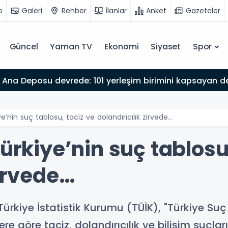
o
Galeri
Rehber
İlanlar
Anket
Gazeteler
Güncel
Yaman TV
Ekonomi
Siyaset
Spor
Ana Deposu devrede: 101 yerleşim birimini kapsayan dev
ye’nin suç tablosu, taciz ve dolandırıcılık zirvede…
Türkiye’nin suç tablosu
zirvede…
rkiye İstatistik Kurumu (TÜİK), "Türkiye Suç 
ere göre taciz, dolandırıcılık ve bilişim suçl