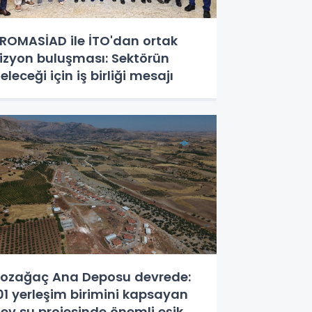
ROMASİAD ile İTO'dan ortak
izyon buluşması: Sektörün
eleceği için iş birliği mesajı
ozağaç Ana Deposu devrede:
01 yerleşim birimini kapsayan
ev su projesinde önemli eşik