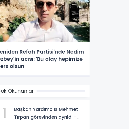
eniden Refah Partisi'nde Nedim
zbey'in acısı: 'Bu olay hepimize
ers olsun'
ok Okunanlar
1
Başkan Yardımcısı Mehmet
Tırpan görevinden ayrıldı -
Videolu Haber