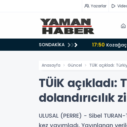
Yazarlar
Vide
17:50
SONDAKİKA
n iş birliği mesajı
Kozağaç 
Anasayfa
Güncel
TÜİK açıkladı: Türki
TÜİK açıkladı: 
dolandırıcılık 
ULUSAL (PERRE) - Sibel TURAN-Tü
kez yayımladı. Yayınlanan veril