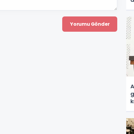
a
A
g
k