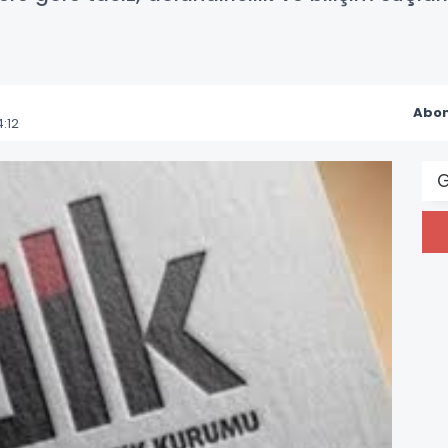
Abon
:12
G