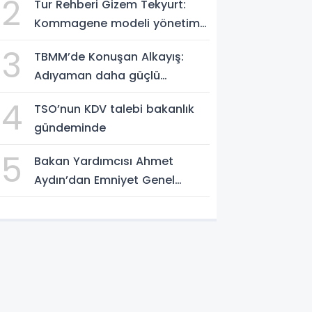
2
Tur Rehberi Gizem Tekyurt:
Kommagene modeli yönetim
örnek alınmalı
3
TBMM’de Konuşan Alkayış:
Adıyaman daha güçlü
yarınlara yürüyor
4
TSO’nun KDV talebi bakanlık
gündeminde
5
Bakan Yardımcısı Ahmet
Aydın’dan Emniyet Genel
Müdürlüğü’ne ziyaret