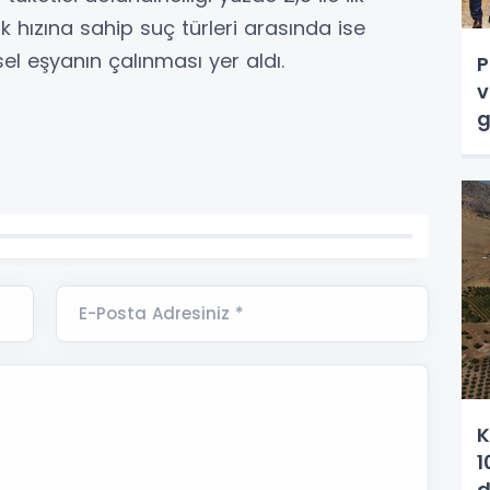
ık hızına sahip suç türleri arasında ise
sel eşyanın çalınması yer aldı.
P
v
g
E-Posta Adresiniz *
K
1
d