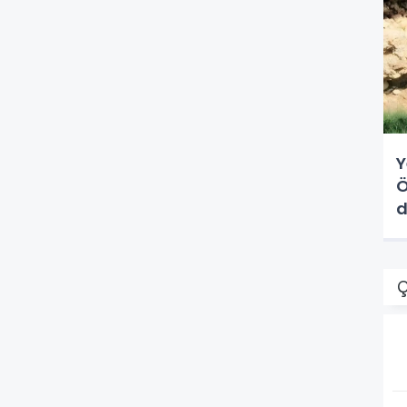
Y
Ö
d
Ç