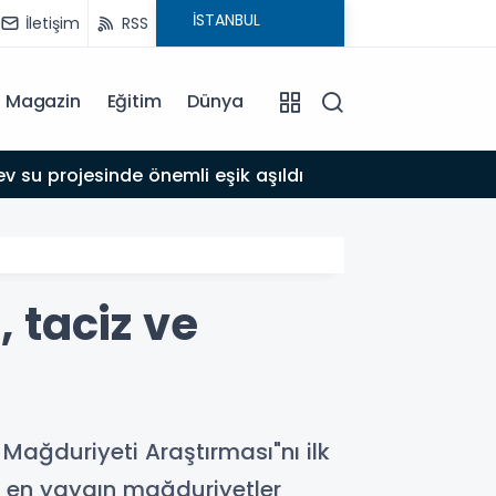
İletişim
RSS
Magazin
Eğitim
Dünya
17:39
 su projesinde önemli eşik aşıldı
Adıyam
, taciz ve
Mağduriyeti Araştırması"nı ilk
arı en yaygın mağduriyetler