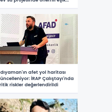
şıldı
dıyaman'ın afet yol haritası
üncelleniyor: İRAP Çalıştayı'nda
ritik riskler değerlendirildi