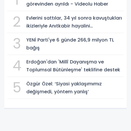
görevinden ayrıldı - Videolu Haber
2
Evlerini sattılar, 34 yıl sonra kavuştukları
ikizleriyle Anıtkabir hayalini
gerçekleştirdiler - Videolu Haber
3
YENİ Parti'ye 6 günde 266,9 milyon TL
bağış
4
Erdoğan'dan 'Millî Dayanışma ve
Toplumsal Bütünleşme' teklifine destek
5
Özgür Özel: ‘Siyasi yaklaşımımız
değişmedi, yöntem yanlış’