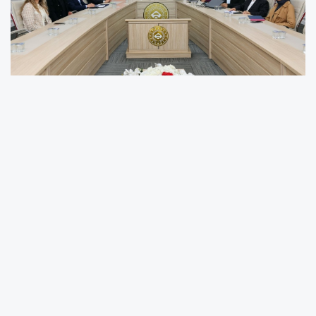
Adıyaman, Türkiye'nin turizm sektöründeki en
prestijli organizasyonlarından biri olan "19.
Uluslararası Turizm Ticaret Fuar ve
Kongresi"nde yer almak için hazırlıklarını
sürdürüyor. Bu doğrultuda, etkinliğin başarılı
bir şekilde yürütülmesi amacıyla&nbsp;
Adıyaman Valisi Dr. Osman Varol
başkanlığında kapsamlı bir değerlendirme
toplantısı düzenlendi.