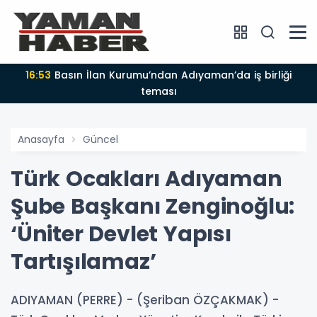
16:48
Muhtarlar Derneğinden Kömür Belediye Başkanı
Talaş’a ziyaret
Anasayfa
Güncel
Türk Ocakları Adıyaman
Şube Başkanı Zenginoğlu:
‘Üniter Devlet Yapısı
Tartışılamaz’
ADIYAMAN (PERRE) - (Şeriban ÖZÇAKMAK) -