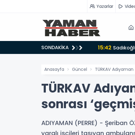
Yazarlar
Vide
15:42
SONDAKİKA
ru tarafında olmayı seçtim’
Sadıkoğlu
Anasayfa
Güncel
TÜRKAV Adıyaman Ş
TÜRKAV Adıyam
sonrası ‘geçmi
ADIYAMAN (PERRE) - Şeriban 
yaralı işçileri taşıyan ambulan