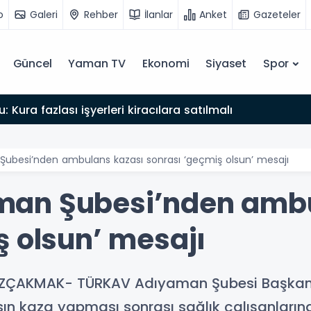
o
Galeri
Rehber
İlanlar
Anket
Gazeteler
Güncel
Yaman TV
Ekonomi
Siyaset
Spor
: Kura fazlası işyerleri kiracılara satılmalı
ubesi’nden ambulans kazası sonrası ‘geçmiş olsun’ mesajı
an Şubesi’nden ambu
ş olsun’ mesajı
ÖZÇAKMAK- TÜRKAV Adıyaman Şubesi Başkan
sın kaza yapması sonrası sağlık çalışanlarına