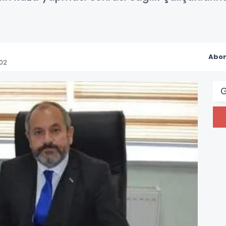
Abon
:02
G