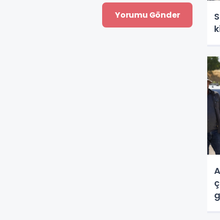
S
k
A
ç
g