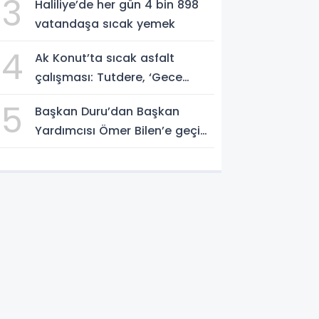
3
Haliliye’de her gün 4 bin 898
vatandaşa sıcak yemek
4
Ak Konut’ta sıcak asfalt
çalışması: Tutdere, ‘Gece
gündüz sahadayız’
5
Başkan Duru’dan Başkan
Yardımcısı Ömer Bilen’e geçici
görevlendirme süreci ziyareti