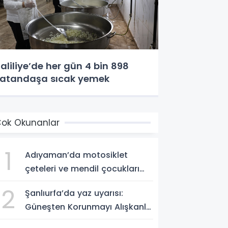
aliliye’de her gün 4 bin 898
atandaşa sıcak yemek
ok Okunanlar
1
Adıyaman’da motosiklet
çeteleri ve mendil çocukları
alarm veriyor
2
Şanlıurfa’da yaz uyarısı:
Güneşten Korunmayı Alışkanlık
Haline Getirin