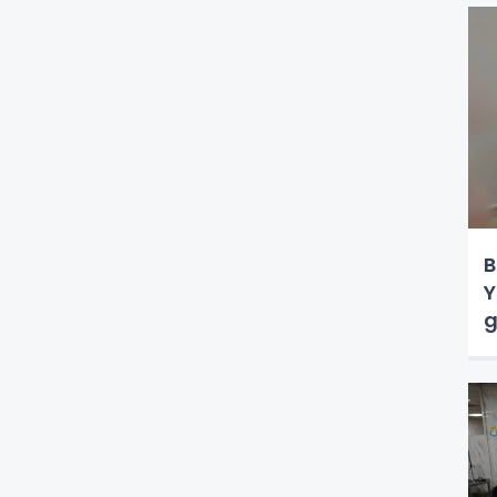
B
Y
g