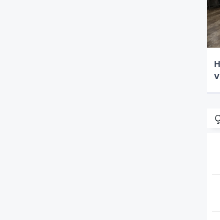
H
v
Ç