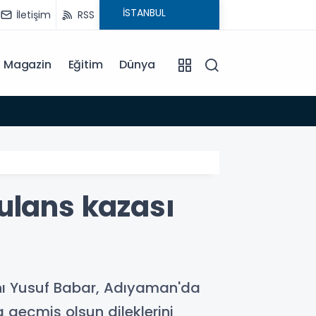
İletişim
RSS
Magazin
Eğitim
Dünya
15:35
lans kazası
ı Yusuf Babar, Adıyaman'da
 geçmiş olsun dileklerini