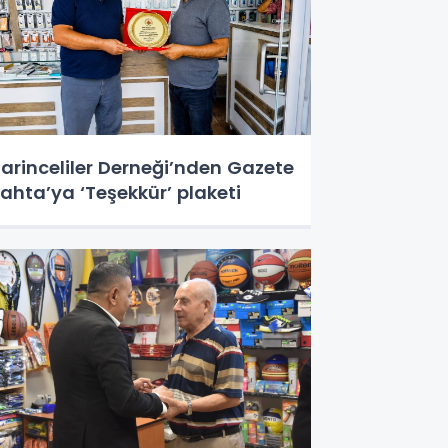
arinceliler Derneği’nden Gazete
ahta’ya ‘Teşekkür’ plaketi