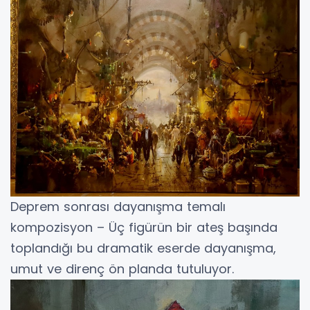
Deprem sonrası dayanışma temalı
kompozisyon – Üç figürün bir ateş başında
toplandığı bu dramatik eserde dayanışma,
umut ve direnç ön planda tutuluyor.