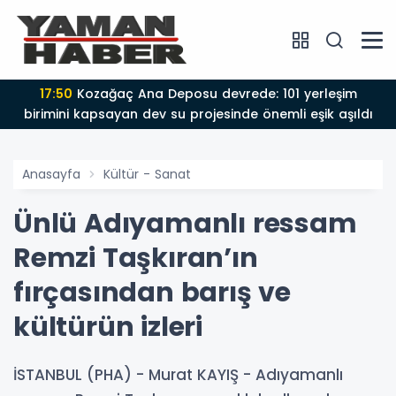
17:50
Kozağaç Ana Deposu devrede: 101 yerleşim
birimini kapsayan dev su projesinde önemli eşik aşıldı
Anasayfa
Kültür - Sanat
Ünlü Adıyamanlı ressam
Remzi Taşkıran’ın
fırçasından barış ve
kültürün izleri
İSTANBUL (PHA) - Murat KAYIŞ - Adıyamanlı