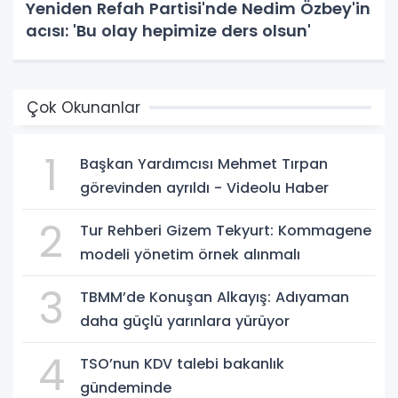
Yeniden Refah Partisi'nde Nedim Özbey'in
acısı: 'Bu olay hepimize ders olsun'
Çok Okunanlar
1
Başkan Yardımcısı Mehmet Tırpan
görevinden ayrıldı - Videolu Haber
2
Tur Rehberi Gizem Tekyurt: Kommagene
modeli yönetim örnek alınmalı
3
TBMM’de Konuşan Alkayış: Adıyaman
daha güçlü yarınlara yürüyor
4
TSO’nun KDV talebi bakanlık
gündeminde