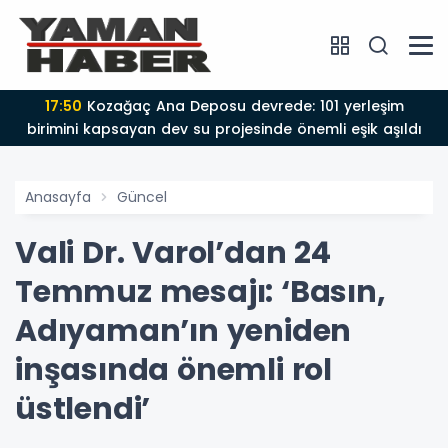
17:50
Kozağaç Ana Deposu devrede: 101 yerleşim
birimini kapsayan dev su projesinde önemli eşik aşıldı
Anasayfa
Güncel
Vali Dr. Varol’dan 24
Temmuz mesajı: ‘Basın,
Adıyaman’ın yeniden
inşasında önemli rol
üstlendi’