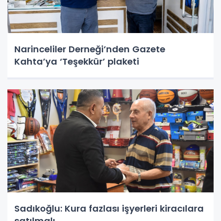
Narinceliler Derneği’nden Gazete
Kahta’ya ‘Teşekkür’ plaketi
Sadıkoğlu: Kura fazlası işyerleri kiracılara
satılmalı