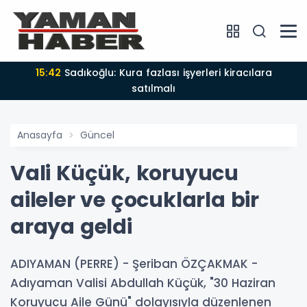
15:42
Sadıkoğlu: Kura fazlası işyerleri kiracılara
satılmalı
Anasayfa
Güncel
Vali Küçük, koruyucu
aileler ve çocuklarla bir
araya geldi
ADIYAMAN (PERRE) - Şeriban ÖZÇAKMAK -
Adıyaman Valisi Abdullah Küçük, "30 Haziran
Koruyucu Aile Günü" dolayısıyla düzenlenen