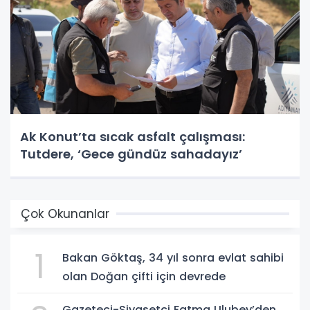
Ak Konut’ta sıcak asfalt çalışması:
Tutdere, ‘Gece gündüz sahadayız’
Çok Okunanlar
1
Bakan Göktaş, 34 yıl sonra evlat sahibi
olan Doğan çifti için devrede
Gazeteci-Siyasetçi Fatma Ulubey’den