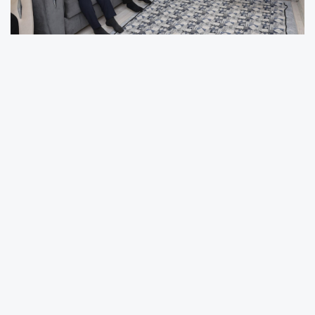
Vali Varol’a ziyarette İl Emniyet Müdürü Alper
Uzman ve İl Jandarma Komutanı Albay Hikmet
Uz da eşlik etti.
“Asrın felaketi” olarak nitelendirilen
depremlerde ağır kayıplar yaşayan Mahmut
Uyanık’a Babalar Günü vesilesiyle destek
ziyaretinde bulunan Vali Varol, Uyanık ile bir
süre sohbet ederek herhangi bir ihtiyaçlarının
olup olmadığını sordu.
Vali Varol, iki çocuğuyla birlikte yaşam
mücadelesini sürdüren Mahmut Uyanık’a sabır