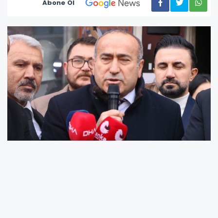
Abone Ol
Özcan,19 Mayıs'ın, Türk milletinin bağımsızlık
iradesini yeniden ayağa kaldıran, tarihin akışını
değiştiren büyük bir dönüm noktası olduğunu
dile getirdiği mesajında şu ifadeleri kullandı;