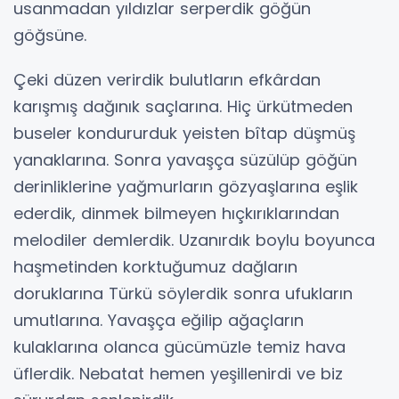
usanmadan yıldızlar serperdik göğün
göğsüne.
Çeki düzen verirdik bulutların efkârdan
karışmış dağınık saçlarına. Hiç ürkütmeden
buseler kondururduk yeisten bîtap düşmüş
yanaklarına. Sonra yavaşça süzülüp göğün
derinliklerine yağmurların gözyaşlarına eşlik
ederdik, dinmek bilmeyen hıçkırıklarından
melodiler demlerdik. Uzanırdık boylu boyunca
haşmetinden korktuğumuz dağların
doruklarına Türkü söylerdik sonra ufukların
umutlarına. Yavaşça eğilip ağaçların
kulaklarına olanca gücümüzle temiz hava
üflerdik. Nebatat hemen yeşillenirdi ve biz