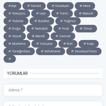
#Aşk
# Sevda
# Ebediyet
# Mavi
# Gökyüzü
# Leyl
# Türkü
# Melodi
# Yıldızlar
# Bulutlar
# Yağmur
# Doğa
# Nebatat
# Firak
# Ömür
# Hayat
# Mevlâ
# Cennet
# Münteha
# Yolculuk
# Ruh
# Kalp
# YüreğinSesi
# İlahiAhenk
# SevdayaTutun
#
YORUMLAR
Adınız *