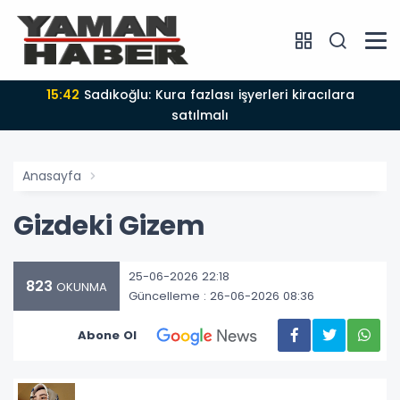
15:42
Sadıkoğlu: Kura fazlası işyerleri kiracılara
satılmalı
Anasayfa
Gizdeki Gizem
25-06-2026 22:18
823
OKUNMA
Güncelleme : 26-06-2026 08:36
Abone Ol