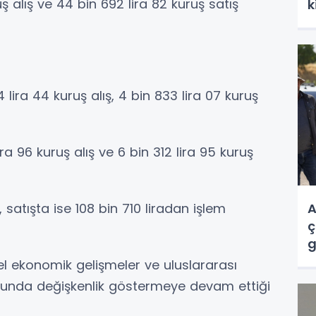
uş alış ve 44 bin 692 lira 82 kuruş satış
k
 lira 44 kuruş alış, 4 bin 833 lira 07 kuruş
ra 96 kuruş alış ve 6 bin 312 lira 95 kuruş
, satışta ise 108 bin 710 liradan işlem
A
ç
g
sel ekonomik gelişmeler ve uluslararası
usunda değişkenlik göstermeye devam ettiği