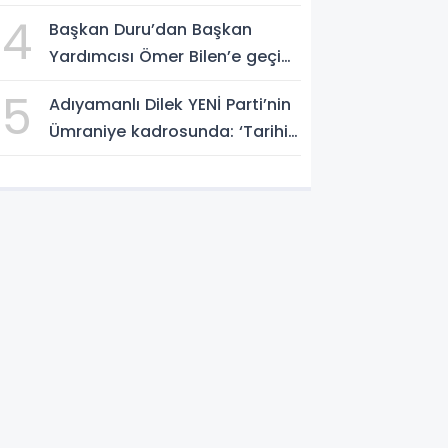
gündüz sahadayız’
4
Başkan Duru’dan Başkan
Yardımcısı Ömer Bilen’e geçici
görevlendirme süreci ziyareti
5
Adıyamanlı Dilek YENİ Parti’nin
Ümraniye kadrosunda: ‘Tarihin
doğru tarafında olmayı
seçtim’