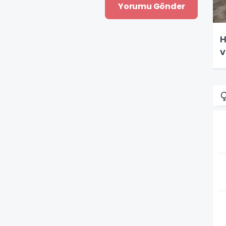
H
v
Ç