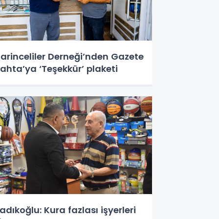
arinceliler Derneği’nden Gazete
ahta’ya ‘Teşekkür’ plaketi
adıkoğlu: Kura fazlası işyerleri