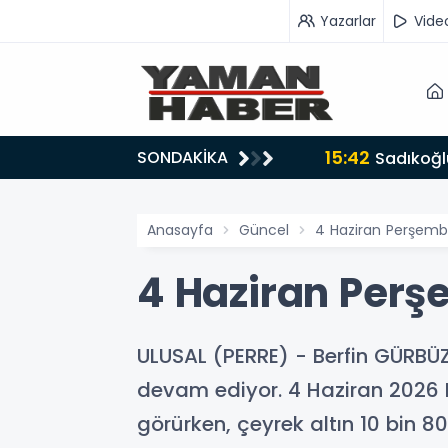
Yazarlar
Vide
15:42
SONDAKİKA
ru tarafında olmayı seçtim’
Sadıkoğlu
Anasayfa
Güncel
4 Haziran Perşembe 
4 Haziran Perşe
ULUSAL (PERRE) - Berfin GÜRBÜZ- 
devam ediyor. 4 Haziran 2026 P
görürken, çeyrek altın 10 bin 80