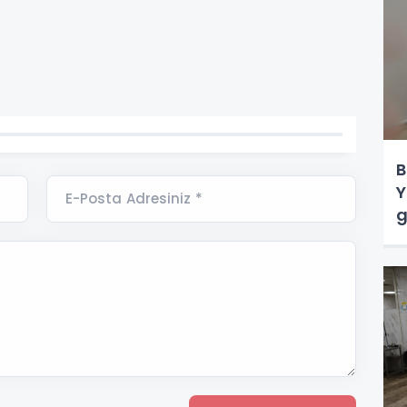
B
Y
E-Posta Adresiniz *
g