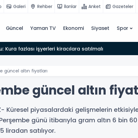
o
Galeri
Rehber
İlanlar
Anket
Gazeteler
Güncel
Yaman TV
Ekonomi
Siyaset
Spor
: Kura fazlası işyerleri kiracılara satılmalı
güncel altın fiyatları
mbe güncel altın fiyat
Küresel piyasalardaki gelişmelerin etkisiyle a
erşembe günü itibarıyla gram altın 6 bin 609
5 liradan satılıyor.