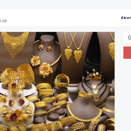
Abon
0:29
G