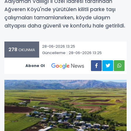
Adıyaman Valiliği İl Özel İdaresi tarafından
Ağveren Köyü'nde yürütülen kilitli parke taşı
çalışmaları tamamlanırken, köyde ulaşım
altyapısı daha güvenli ve konforlu hale getirildi.
28-06-2026 13:25
278
OKUNMA
Güncelleme : 28-06-2026 13:25
Abone Ol