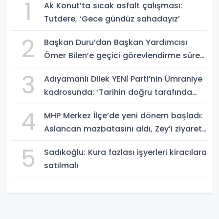
1
Ak Konut’ta sıcak asfalt çalışması:
Tutdere, ‘Gece gündüz sahadayız’
2
Başkan Duru’dan Başkan Yardımcısı
Ömer Bilen’e geçici görevlendirme süreci
ziyareti
3
Adıyamanlı Dilek YENİ Parti’nin Ümraniye
kadrosunda: ‘Tarihin doğru tarafında
olmayı seçtim’
4
MHP Merkez İlçe’de yeni dönem başladı:
Aslancan mazbatasını aldı, Zey’i ziyaret
etti
5
Sadıkoğlu: Kura fazlası işyerleri kiracılara
satılmalı