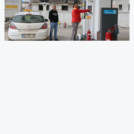
Akaryakıt ürünlerinde uygulanan maktu ÖTV
tutarlarının, ocak ve temmuz aylarında Yurt İçi
Üretici Fiyat Endeksi (Yİ-ÜFE) oranına göre
otomatik olarak güncellenmesi nedeniyle yeni
bir fiyat artışı beklentisi oluştu. Temmuz
ayında yürürlüğe girmesi beklenen
düzenlemenin, benzin, motorin ve LPG
fiyatlarına pompada yeni zam olarak