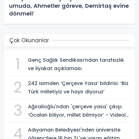
umuda, Ahmetler göreve, Demirtaş evine
dönmeli’
Çok Okunanlar
1
Genç Sağlık Sendikası’ndan tarafsızlık
ve liyakat açıklaması
2
242 isimden ‘Çerçeve Yasa’ bildirisi: ‘Biz
Türk milletiyiz ve hayır diyoruz’
3
Ağıralioğlu'ndan 'çerçeve yasa' çıkışı:
‘Öcalan biliyor, millet bilmiyor’ - Videolu
Haber
4
Adıyaman Belediyesi'nden üniversite
öğrencilere 16 bin TL'ye varan eğitim