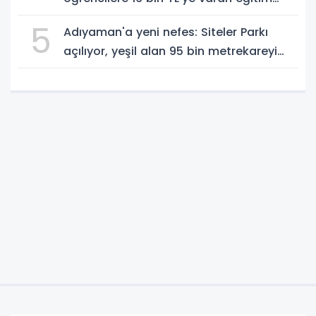
desteği - Videolu Haber
5
Adıyaman'a yeni nefes: Siteler Parkı
açılıyor, yeşil alan 95 bin metrekareyi
geçti - Videolu Haber