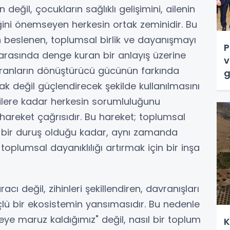
eğil, çocukların sağlıklı gelişimini, ailenin
ni önemseyen herkesin ortak zeminidir. Bu
 beslenen, toplumsal birlik ve dayanışmayı
P
 arasında denge kuran bir anlayış üzerine
v
ekranların dönüştürücü gücünün farkında
g
k değil güçlendirecek şekilde kullanılmasını
icilere kadar herkesin sorumluluğunu
e hareket çağrısıdır. Bu hareket; toplumsal
 bir duruş olduğu kadar, aynı zamanda
 toplumsal dayanıklılığı artırmak için bir inşa
cı değil, zihinleri şekillendiren, davranışları
çlü bir ekosistemin yansımasıdır. Bu nedenle
neye maruz kaldığımız" değil, nasıl bir toplum
K