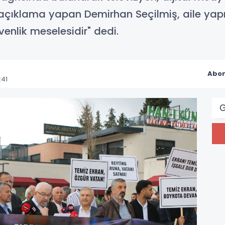
 açıklama yapan Demirhan Seçilmiş, aile yapıs
enlik meselesidir" dedi.
Abon
:41
G