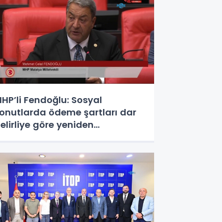
HP’li Fendoğlu: Sosyal
onutlarda ödeme şartları dar
elirliye göre yeniden
düzenlensin - Videolu Haber