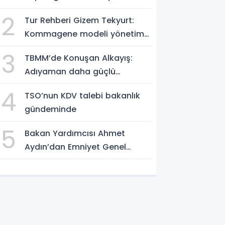
Videolu Haber
2
Tur Rehberi Gizem Tekyurt:
Kommagene modeli yönetim
örnek alınmalı
3
TBMM’de Konuşan Alkayış:
Adıyaman daha güçlü
yarınlara yürüyor
4
TSO’nun KDV talebi bakanlık
gündeminde
5
Bakan Yardımcısı Ahmet
Aydın’dan Emniyet Genel
Müdürlüğü’ne ziyaret