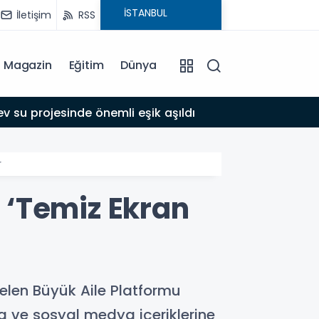
İletişim
RSS
Magazin
Eğitim
Dünya
17:39
 su projesinde önemli eşik aşıldı
Adıyam
r
 ‘Temiz Ekran
len Büyük Aile Platformu
ya ve sosyal medya içeriklerine