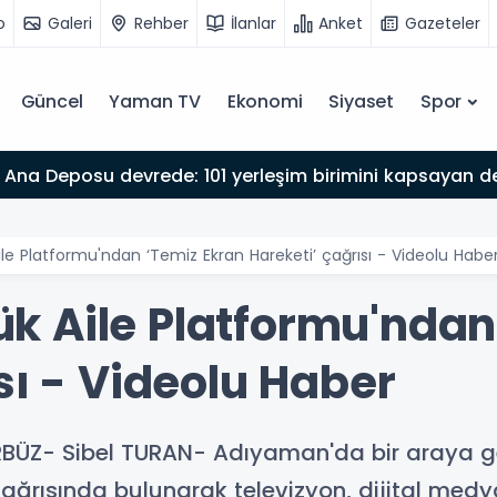
o
Galeri
Rehber
İlanlar
Anket
Gazeteler
Güncel
Yaman TV
Ekonomi
Siyaset
Spor
Ana Deposu devrede: 101 yerleşim birimini kapsayan dev
e Platformu'ndan ‘Temiz Ekran Hareketi’ çağrısı - Videolu Habe
 Aile Platformu'ndan
sı - Videolu Haber
BÜZ- Sibel TURAN- Adıyaman'da bir araya ge
 çağrısında bulunarak televizyon, dijital med