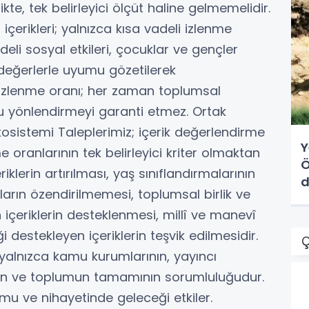
ikte, tek belirleyici ölçüt haline gelmemelidir.
çerikleri; yalnızca kısa vadeli izlenme
li sosyal etkileri, çocuklar ve gençler
değerlerle uyumu gözetilerek
 izlenme oranı; her zaman toplumsal
ru yönlendirmeyi garanti etmez. Ortak
ekosistemi Taleplerimiz; içerik değerlendirme
Y
oranlarının tek belirleyici kriter olmaktan
Ö
iklerin artırılması, yaş sınıflandırmalarının
d
ların özendirilmemesi, toplumsal birlik ve
çeriklerin desteklenmesi, millî ve manevî
ği destekleyen içeriklerin teşvik edilmesidir.
Ç
alnızca kamu kurumlarının, yayıncı
Kların ve toplumun tamamının sorumluluğudur.
lumu ve nihayetinde geleceği etkiler.