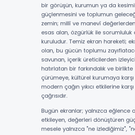
bir görüşün, kurumun ya da kesimin d
güçlenmesini ve toplumun geleceği
zemin; millî ve manevî değerlerden
esas alan, özgürlük ile sorumluluk
kuruludur. Temiz ekran hareketi; 
olan, bu gücün toplumu zayıflataca
savunan, içerik üreticilerden izley
hatırlatan bir farkındalık ve birlikt
çürümeye, kültürel kurumaya karşı
modern çağın yıkıcı etkilerine karşı
çağrısıdır.
Bugün ekranlar; yalnızca eğlence ara
etkileyen, değerleri dönüştüren gü
mesele yalnızca "ne izlediğimiz", "