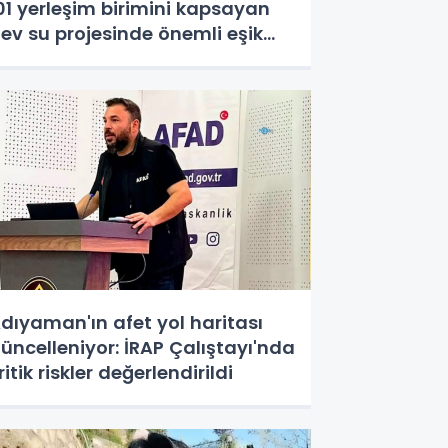
01 yerleşim birimini kapsayan
ev su projesinde önemli eşik
şıldı
dıyaman'ın afet yol haritası
üncelleniyor: İRAP Çalıştayı'nda
ritik riskler değerlendirildi