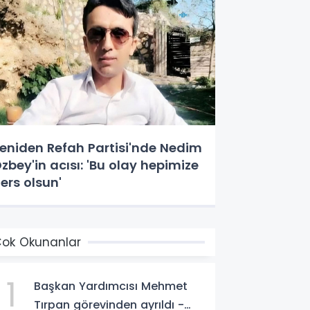
eniden Refah Partisi'nde Nedim
zbey'in acısı: 'Bu olay hepimize
ers olsun'
ok Okunanlar
1
Başkan Yardımcısı Mehmet
Tırpan görevinden ayrıldı -