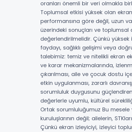
oranları önemli bir veri olmakla birl
Toplumsal etkisi yüksek olan ekran i
performansına göre değil, uzun vade
üzerindeki sonuçları ve toplumsal 
değerlendirilmelidir. Çünkü yüksek
faydayı, sağlıklı gelişimi veya doğ
talebimiz: temiz ve nitelikli ekran 
ve karar mekanizmalarında, izlenme 
çıkarılması, aile ve çocuk dostu içer
etkin uygulanması, zararlı davranış
sorumluluk duygusunu güçlendiren i
değerlerle uyumlu, kültürel süreklili
Ortak sorumluluğumuz Bu mesele y
kuruluşlarının değil; ailelerin, ST
Çünkü ekran izleyiciyi, izleyici top