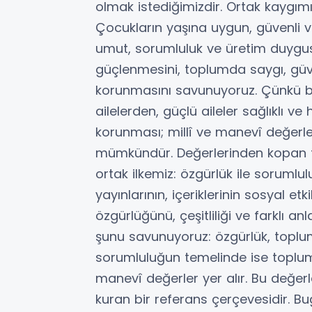
olmak istediğimizdir. Ortak kaygımız
Çocukların yaşına uygun, güvenli ve 
umut, sorumluluk ve üretim duygus
güçlenmesini, toplumda saygı, güv
korunmasını savunuyoruz. Çünkü bili
ailelerden, güçlü aileler sağlıklı ve 
korunması; millî ve manevî değerler
mümkündür. Değerlerinden kopan t
ortak ilkemiz: özgürlük ile soruml
yayınlarının, içeriklerinin sosyal e
özgürlüğünü, çeşitliliği ve farklı 
şunu savunuyoruz: özgürlük, toplum
sorumluluğun temelinde ise toplumu
manevî değerler yer alır. Bu değerl
kuran bir referans çerçevesidir. Bu