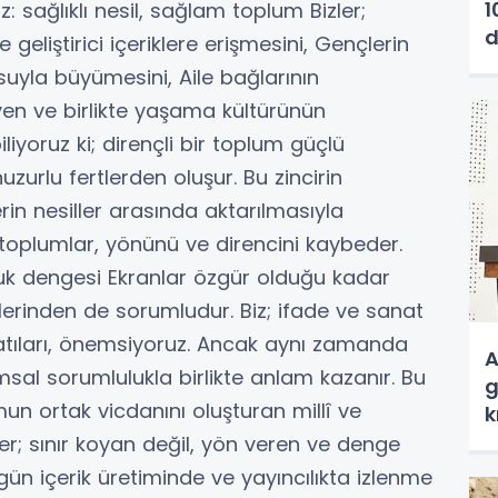
1
: sağlıklı nesil, sağlam toplum Bizler;
d
geliştirici içeriklere erişmesini, Gençlerin
a
uyla büyümesini, Aile bağlarının
en ve birlikte yaşama kültürünün
yoruz ki; dirençli bir toplum güçlü
huzurlu fertlerden oluşur. Bu zincirin
in nesiller arasında aktarılmasıyla
oplumlar, yönünü ve direncini kaybeder.
uluk dengesi Ekranlar özgür olduğu kadar
tkilerinden de sorumludur. Biz; ifade ve sanat
anlatıları, önemsiyoruz. Ancak aynı zamanda
A
sal sorumlulukla birlikte anlam kazanır. Bu
g
n ortak vicdanını oluşturan millî ve
k
er; sınır koyan değil, yön veren ve denge
gün içerik üretiminde ve yayıncılıkta izlenme