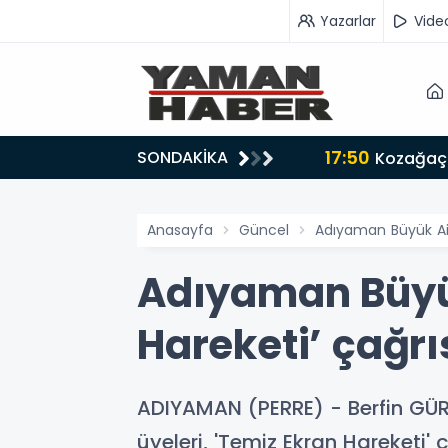
Yazarlar
Vide
17:50
SONDAKİKA
n iş birliği mesajı
Kozağaç 
Anasayfa
Güncel
Adıyaman Büyük Ail
Adıyaman Büyük
Hareketi’ çağrı
ADIYAMAN (PERRE) - Berfin GÜR
üyeleri, 'Temiz Ekran Hareketi'