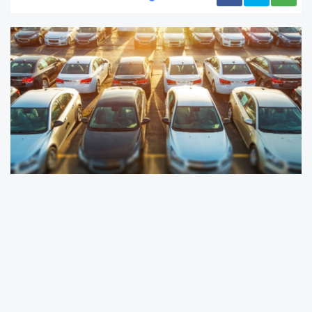
Toyota kampanya yaptığı Corolla'nın giriş
paketini 2025 modelde 1 milyon 750 bin liraya
satarken
&nbsp;2026 modelini 1 milyon 650
bin liraya&nbsp;
satmaya başladı.&nbsp;