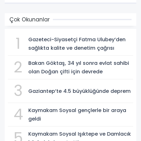
Çok Okunanlar
1
Gazeteci-Siyasetçi Fatma Ulubey’den
sağlıkta kalite ve denetim çağrısı
2
Bakan Göktaş, 34 yıl sonra evlat sahibi
olan Doğan çifti için devrede
3
Gaziantep’te 4.5 büyüklüğünde deprem
4
Kaymakam Soysal gençlerle bir araya
geldi
5
Kaymakam Soysal Işıktepe ve Damlacık