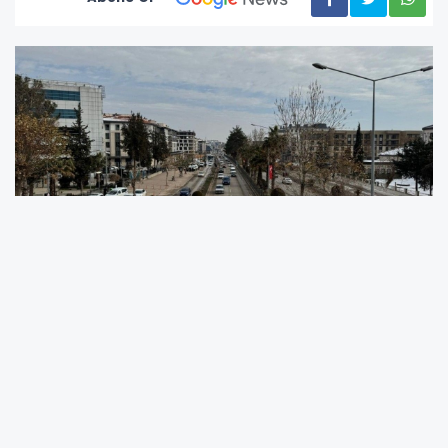
Meteoroloji yetkililerinden alınan bilgilere göre,
kış aylarını yağış ve soğuk havanın etkisi
altında geçiren Adıyaman'da, mayıs ayının
gelmesiyle birlikte hava sıcaklıklarının artması