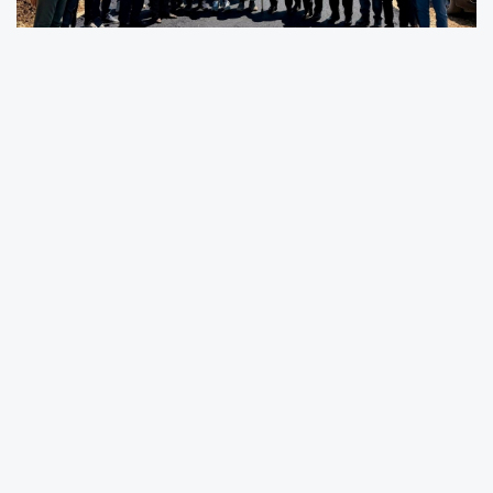
Adıyaman İl Özel İdaresi ekipleri, Samsat
ilçesinde devam eden BSK asfalt çalışmalarını
yerinde incelerken, kadın girişimciler
kooperatifi, tütün tarlalarında çalışan işçiler ve
Safvan Bin Muattal Hazretleri Türbesi'nde de
bir dizi ziyaret ve incelemede bulundu.
Adıyaman Vali Yardımcısı ve Adıyaman İl Özel
İdaresi Genel Sekreteri Şükrü Alperen Göktaş
ve beraberindeki heyet, ilk olarak 2026 Yılı
Yatırım Programı kapsamında Samsat