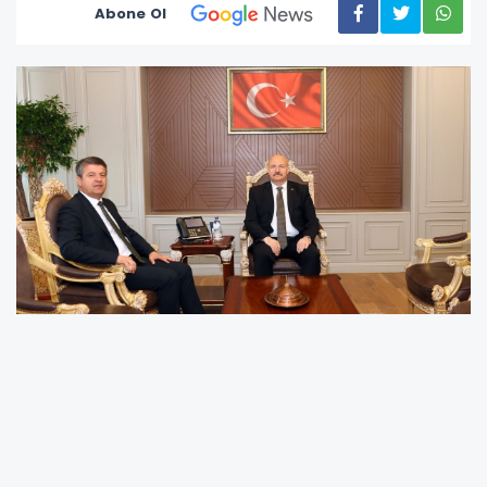
Abone Ol
Adıyaman Belediye Başkanı Abdurrahman
Tutdere, Cumhurbaşkanlığı Kararnamesi ile
Adıyaman Valiliği görevine atanan Abdullah
Küçük'ü makamında ziyaret etti.