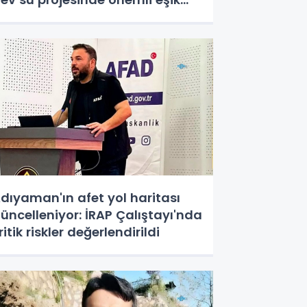
şıldı
dıyaman'ın afet yol haritası
üncelleniyor: İRAP Çalıştayı'nda
ritik riskler değerlendirildi