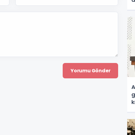
a
A
g
k