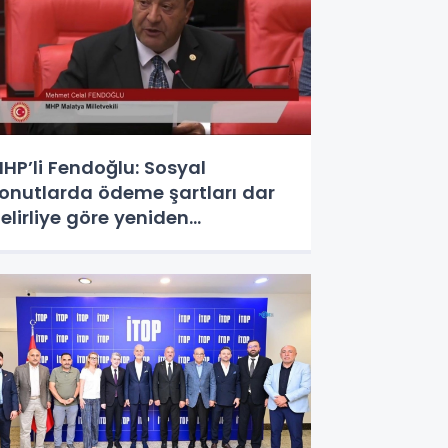
HP’li Fendoğlu: Sosyal
onutlarda ödeme şartları dar
elirliye göre yeniden
düzenlensin - Videolu Haber