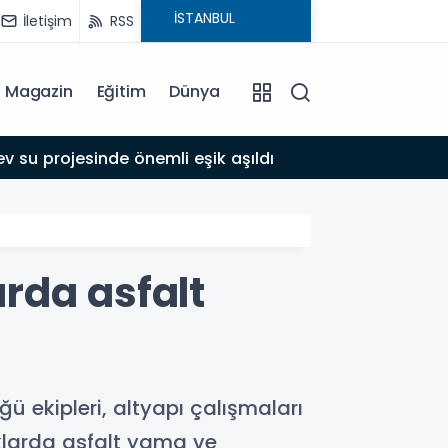
İletişim
RSS
Magazin
Eğitim
Dünya
17:39
 su projesinde önemli eşik aşıldı
Adıyam
rda asfalt
 ekipleri, altyapı çalışmaları
aklarda asfalt yama ve