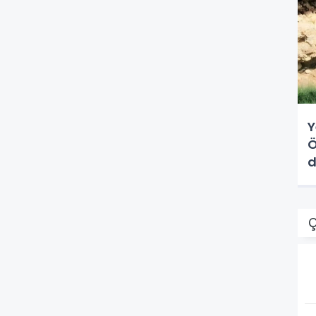
Y
Ö
d
Ç