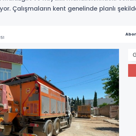
or. Çalışmaların kent genelinde planlı şekilde 
Abon
:51
G