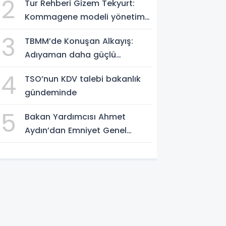
2
Tur Rehberi Gizem Tekyurt:
Kommagene modeli yönetim
örnek alınmalı
3
TBMM’de Konuşan Alkayış:
Adıyaman daha güçlü
yarınlara yürüyor
4
TSO’nun KDV talebi bakanlık
gündeminde
5
Bakan Yardımcısı Ahmet
Aydın’dan Emniyet Genel
Müdürlüğü’ne ziyaret