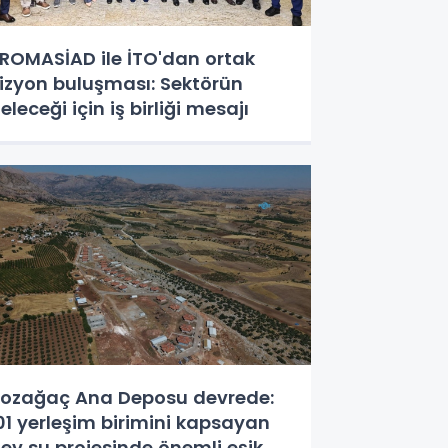
ROMASİAD ile İTO'dan ortak
izyon buluşması: Sektörün
eleceği için iş birliği mesajı
ozağaç Ana Deposu devrede:
01 yerleşim birimini kapsayan
ev su projesinde önemli eşik