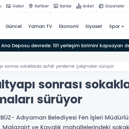
o
Galeri
Rehber
İlanlar
Anket
Gazeteler
Güncel
Yaman TV
Ekonomi
Siyaset
Spor
Ana Deposu devrede: 101 yerleşim birimini kapsayan dev
ı sonrası sokaklarda asfalt yenileme çalışmaları sürüyor
tyapı sonrası sokakla
maları sürüyor
ÜZ- Adıyaman Belediyesi Fen İşleri Müdürlüğü
t, Malazgirt ve Kayalık mahallelerindeki sok