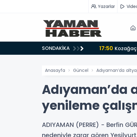
Yazarlar
Vide
17:50
SONDAKİKA
n iş birliği mesajı
Kozağaç 
Anasayfa
Güncel
Adıyaman’da altyap
Adıyaman’da al
yenileme çalış
ADIYAMAN (PERRE) - Berfin GÜRB
nedeniyle zarar gören Yeşilyur