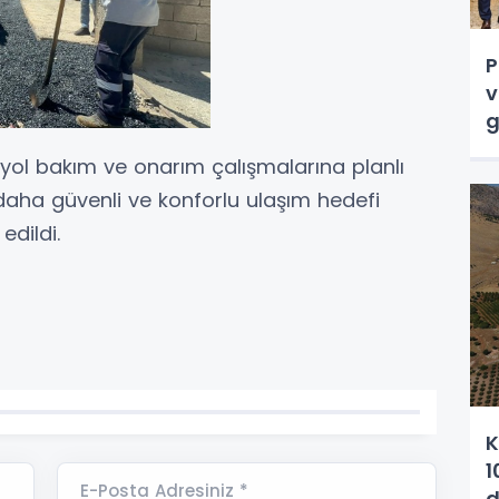
P
v
g
 yol bakım ve onarım çalışmalarına planlı
 daha güvenli ve konforlu ulaşım hedefi
dildi.
K
1
E-Posta Adresiniz *
d