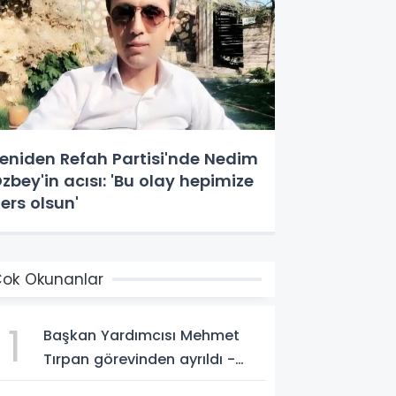
eniden Refah Partisi'nde Nedim
zbey'in acısı: 'Bu olay hepimize
ers olsun'
ok Okunanlar
1
Başkan Yardımcısı Mehmet
Tırpan görevinden ayrıldı -
Videolu Haber