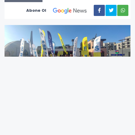
Abone Ol
‘Teklif, kamu emekçileriyle dalga geçmektir’
Aydın, toplu sözleşme görüşmelerinde
hükümetin ilk teklifini 16 gün sonra, 12
Ağustos’ta açıkladığını ve bunun kamu