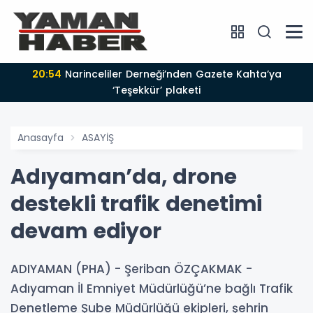
20:54
Narinceliler Derneği’nden Gazete Kahta’ya
‘Teşekkür’ plaketi
Anasayfa
ASAYİŞ
Adıyaman’da, drone
destekli trafik denetimi
devam ediyor
ADIYAMAN (PHA) - Şeriban ÖZÇAKMAK -
Adıyaman İl Emniyet Müdürlüğü’ne bağlı Trafik
Denetleme Şube Müdürlüğü ekipleri, şehrin