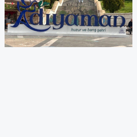
Meteoroloji Genel Müdürlüğü verilerine göre,
Adıyaman'da sıcak hava etkisini sürdürecek.
Tahminlere göre, 8 Temmuz Çarşamba günü
kent merkezinde hava sıcaklığı en düşük 25,
en yüksek 38 derece olacak. 9 Temmuz
Perşembe günü ise en düşük sıcaklığın 24, en
yüksek sıcaklığın 37 derece olması bekleniyor.