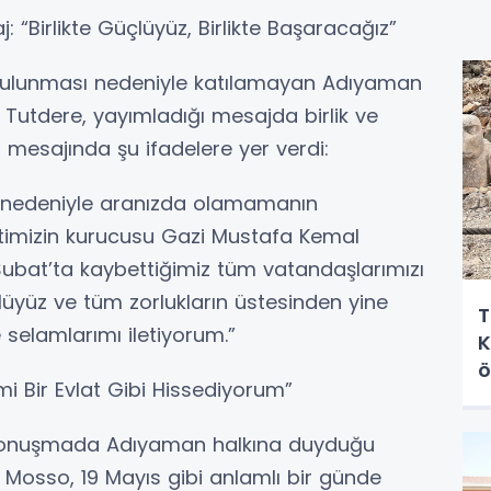
 “Birlikte Güçlüyüz, Birlikte Başaracağız”
bulunması nedeniyle katılamayan Adıyaman
Tutdere, yayımladığı mesajda birlik ve
mesajında şu ifadelere yer verdi:
r nedeniyle aranızda olamamanın
imizin kurucusu Gazi Mustafa Kemal
 Şubat’ta kaybettiğimiz tüm vatandaşlarımızı
lüyüz ve tüm zorlukların üstesinden yine
T
e selamlarımı iletiyorum.”
K
ö
 Bir Evlat Gibi Hissediyorum”
konuşmada Adıyaman halkına duyduğu
ek Mosso, 19 Mayıs gibi anlamlı bir günde