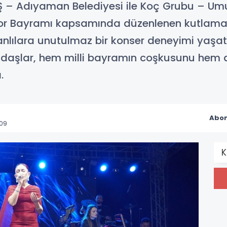
– Adıyaman Belediyesi ile Koç Grubu – Umutk
por Bayramı kapsamında düzenlenen kutlama
lılara unutulmaz bir konser deneyimi yaşatt
andaşlar, hem milli bayramın coşkusunu hem d
.
Abon
:09
K