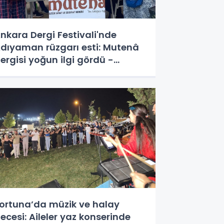
nkara Dergi Festivali'nde
dıyaman rüzgarı esti: Mutenâ
ergisi yoğun ilgi gördü -
ideolu Haber
ortuna’da müzik ve halay
ecesi: Aileler yaz konserinde