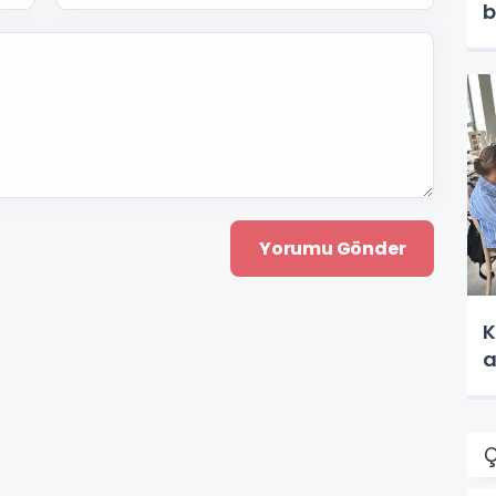
K
a
Ç