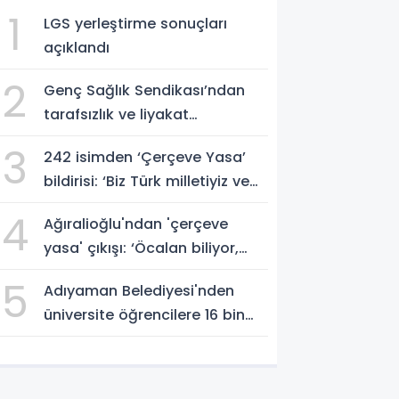
1
LGS yerleştirme sonuçları
açıklandı
2
Genç Sağlık Sendikası’ndan
tarafsızlık ve liyakat
açıklaması
3
242 isimden ‘Çerçeve Yasa’
bildirisi: ‘Biz Türk milletiyiz ve
hayır diyoruz’
4
Ağıralioğlu'ndan 'çerçeve
yasa' çıkışı: ‘Öcalan biliyor,
millet bilmiyor’ - Videolu
5
Adıyaman Belediyesi'nden
Haber
üniversite öğrencilere 16 bin
TL'ye varan eğitim desteği -
Videolu Haber