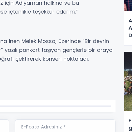
niz için Adıyaman halkına ve bu
 içtenlikle teşekkür ederim.”
A
A
D
ına inen Melek Mosso, üzerinde “Bir devrin
V
ır” yazılı pankart taşıyan gençlerle bir araya
oğrafı çektirerek konseri noktaladı.
F
E-Posta Adresiniz *
g