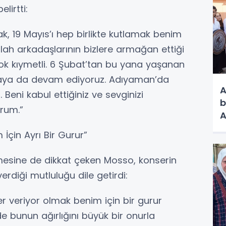
irtti:
ak, 19 Mayıs’ı hep birlikte kutlamak benim
silah arkadaşlarının bizlere armağan ettiği
k kıymetli. 6 Şubat’tan bu yana yaşanan
amaya da devam ediyoruz. Adıyaman’da
A
 Beni kabul ettiğiniz ve sevginizi
b
orum.”
A
V
İçin Ayrı Bir Gurur”
nmesine de dikkat çeken Mosso, konserin
erdiği mutluluğu dile getirdi:
r veriyor olmak benim için bir gurur
bunun ağırlığını büyük bir onurla