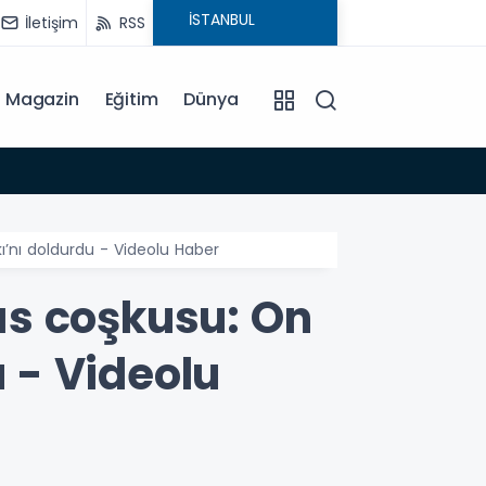
İletişim
RSS
Magazin
Eğitim
Dünya
08:29
TSO’n
ı’nı doldurdu - Videolu Haber
ıs coşkusu: On
u - Videolu