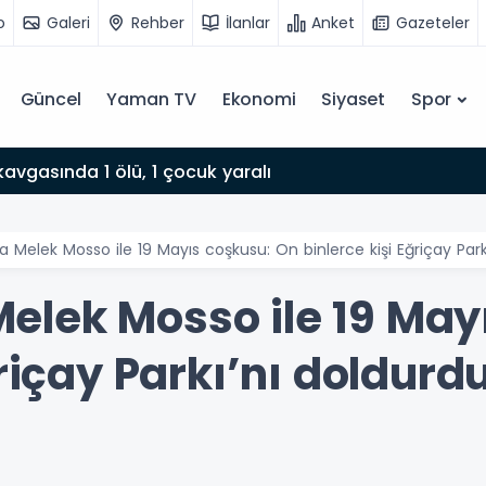
o
Galeri
Rehber
İlanlar
Anket
Gazeteler
Güncel
Yaman TV
Ekonomi
Siyaset
Spor
avgasında 1 ölü, 1 çocuk yaralı
 Melek Mosso ile 19 Mayıs coşkusu: On binlerce kişi Eğriçay Park
lek Mosso ile 19 May
ğriçay Parkı’nı doldurd