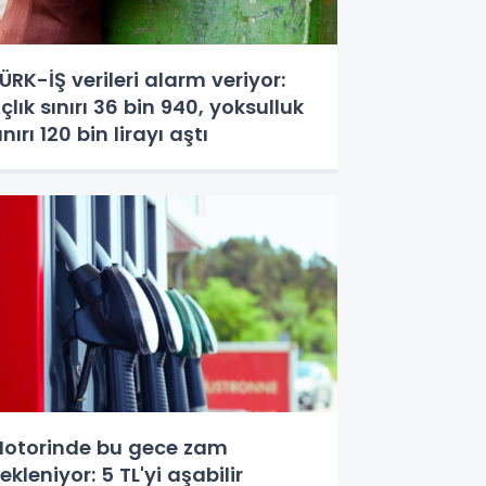
ÜRK-İŞ verileri alarm veriyor:
çlık sınırı 36 bin 940, yoksulluk
ınırı 120 bin lirayı aştı
otorinde bu gece zam
ekleniyor: 5 TL'yi aşabilir