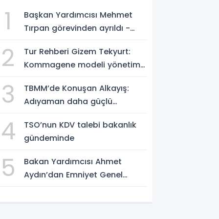
1
Başkan Yardımcısı Mehmet
Tırpan görevinden ayrıldı -
Videolu Haber
2
Tur Rehberi Gizem Tekyurt:
Kommagene modeli yönetim
örnek alınmalı
3
TBMM’de Konuşan Alkayış:
Adıyaman daha güçlü
yarınlara yürüyor
4
TSO’nun KDV talebi bakanlık
gündeminde
5
Bakan Yardımcısı Ahmet
Aydın’dan Emniyet Genel
Müdürlüğü’ne ziyaret