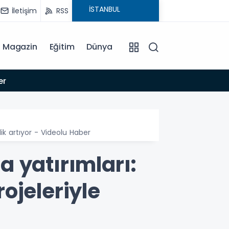
İletişim
RSS
Magazin
Eğitim
Dünya
17:04
 Haber
Adıyam
ik artıyor - Videolu Haber
 yatırımları:
ojeleriyle