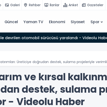
o
Galeri
Rehber
İlanlar
Anket
Gazeteler
Güncel
Yaman TV
Ekonomi
Siyaset
Spor
Şarampole devrilen otomobil sürücüsü yaralandı - Videolu
ırımları: Üreticiye doğrudan destek, sulama projeleriyle verimlil
rım ve kırsal kalkınma
udan destek, sulama pr
yor - Videolu Haber