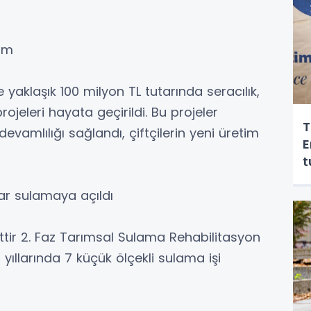
rım
 yaklaşık 100 milyon TL tutarında seracılık,
ojeleri hayata geçirildi. Bu projeler
T
evamlılığı sağlandı, çiftçilerin yeni üretim
E
t
kar sulamaya açıldı
ettir 2. Faz Tarımsal Sulama Rehabilitasyon
ıllarında 7 küçük ölçekli sulama işi