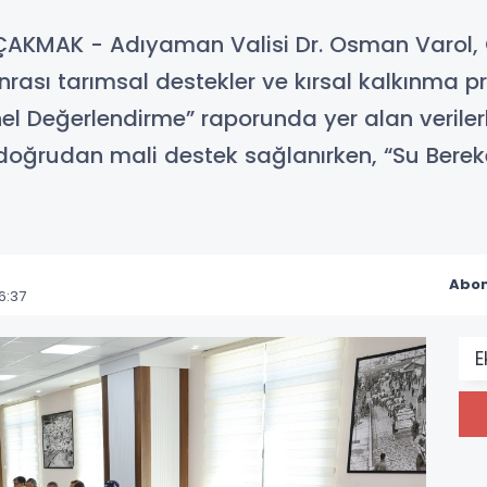
AKMAK - Adıyaman Valisi Dr. Osman Varol, 
ası tarımsal destekler ve kırsal kalkınma pro
Genel Değerlendirme” raporunda yer alan veril
doğrudan mali destek sağlanırken, “Su Berek
Abon
6:37
E