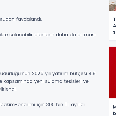
oğrudan faydalandı.
T
A
s
ikte sulanabilir alanların daha da artması
Müdürlüğü’nün 2025 yılı yatırım bütçesi 4,8
çe kapsamında yeni sulama tesisleri ve
irlendi.
akım–onarımı için 300 bin TL ayrıldı.
M
b