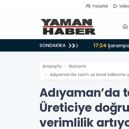
Yazarlar
Vide
17:24
SONDAKİKA
ders olsun'
Anasayfa
Ekonomi
Adıyaman’da tarım ve kırsal kalkınma yat
Adıyaman’da ta
Üreticiye doğr
verimlilik artı