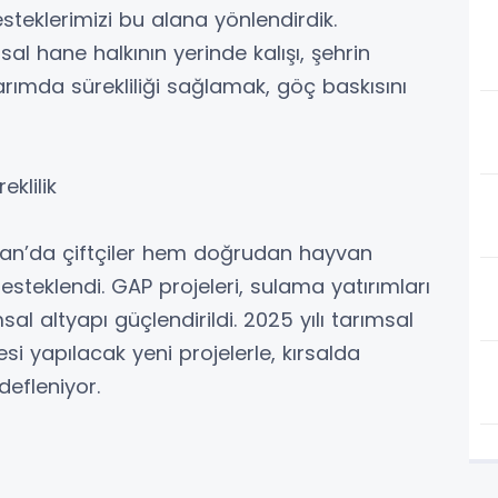
teklerimizi bu alana yönlendirdik.
sal hane halkının yerinde kalışı, şehrin
Tarımda sürekliliği sağlamak, göç baskısını
klilik
n’da çiftçiler hem doğrudan hayvan
steklendi. GAP projeleri, sulama yatırımları
l altyapı güçlendirildi. 2025 yılı tarımsal
i yapılacak yeni projelerle, kırsalda
efleniyor.