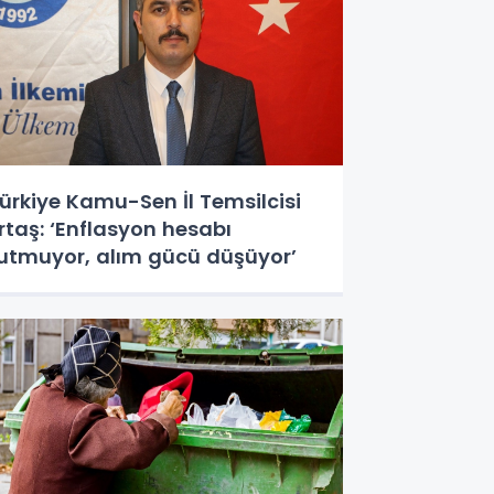
ürkiye Kamu-Sen İl Temsilcisi
rtaş: ‘Enflasyon hesabı
utmuyor, alım gücü düşüyor’