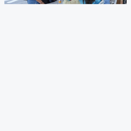
Şeriban ÖZÇAKMAK – Adıyaman Belediye
Meclisi’nin Eylül ayında aldığı karar
doğrultusunda, 2025-2026 eğitim-öğretim
yılında Adıyaman Üniversitesi’ne ilk kez kayıt
yaptıran ve Adıyaman il merkezi sınırları içinde
bulunan fakülte ile yüksekokul öğrencilerine
ücretsiz ulaşım imkanı sağlanıyor. Yalnızca
belediyeye ait toplu taşıma araçlarında
geçerli olacak uygulama kapsamında, her
öğrenciye iki ay süreyle günlük 2 binişe karşılık
gelen toplam 60 ücretsiz biniş hakkı tanındı.